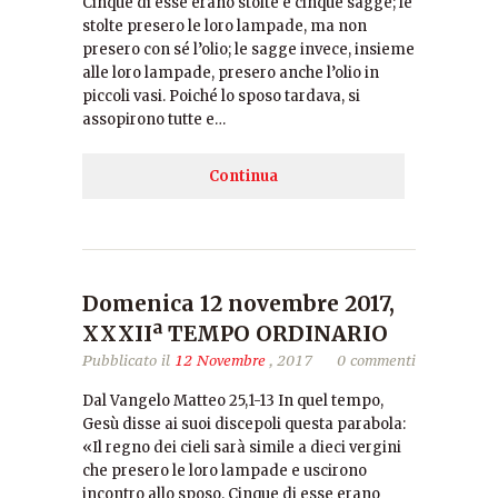
Cinque di esse erano stolte e cinque sagge; le
stolte presero le loro lampade, ma non
presero con sé l’olio; le sagge invece, insieme
alle loro lampade, presero anche l’olio in
piccoli vasi. Poiché lo sposo tardava, si
assopirono tutte e…
Continua
Domenica 12 novembre 2017,
XXXIIª TEMPO ORDINARIO
Pubblicato il
12 Novembre
, 2017
0 commenti
Dal Vangelo Matteo 25,1-13 In quel tempo,
Gesù disse ai suoi discepoli questa parabola:
«Il regno dei cieli sarà simile a dieci vergini
che presero le loro lampade e uscirono
incontro allo sposo. Cinque di esse erano