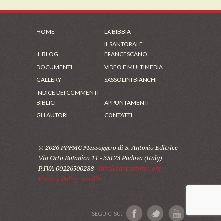
HOME
LA BIBBIA
IL SANTORALE
IL BLOG
FRANCESCANO
DOCUMENTI
VIDEO E MULTIMEDIA
GALLERY
SASSOLINI BIANCHI
INDICE DEI COMMENTI
BIBLICI
APPUNTAMENTI
GLI AUTORI
CONTATTI
© 2026 PPFMC Messaggero di S. Antonio Editrice
Via Orto Botanico 11 - 35123 Padova (Italy)
P.IVA 00226500288 -
info@santantonio.org
Privacy Policy
|
Credits
SEGUICI SU: