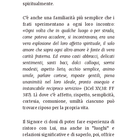
spiritualmente.
C’è anche una familiarità più semplice che i
frati sperimentano a ogni loro incontro:
«Ogni volta che in qualche luogo o per strada,
come poteva accadere, si incontravano, era una
vera esplosione del loro affetto spirituale, il solo
amore che sopra ogni altro amore è fonte di vera
carità fraterna. Ed erano casti abbracci, delicati
sentimenti, santi baci, dolci colloqui, sorrisi
modesti, aspetto lieto, occhio semplice, animo
umile, parlare cortese, risposte gentili, piena
unanimità nel loro ideale, pronto ossequio e
instancabile reciproco servizio»
(1Cel XV,38: FF
387). Lì dove c’è affetto, rispetto, semplicità,
cortesia, comunione, umiltà ciascuno può
trovare riposo per la propria vita.
Il Signore ci doni di poter fare esperienza di
ristoro con Lui, ma anche in “luoghi” e
relazioni significative e di saperlo, poi, offrire