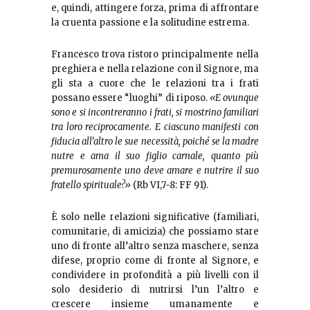
e, quindi, attingere forza, prima di affrontare
la cruenta passione e la solitudine estrema.
Francesco trova ristoro principalmente nella
preghiera e nella relazione con il Signore, ma
gli sta a cuore che le relazioni tra i frati
possano essere “luoghi” di riposo.
«E ovunque
sono e si incontreranno i frati, si mostrino familiari
tra loro reciprocamente. E ciascuno manifesti con
fiducia all’altro le sue necessità, poiché se la madre
nutre e ama il suo figlio carnale, quanto più
premurosamente uno deve amare e nutrire il suo
fratello spirituale?»
(Rb VI,7-8: FF 91).
È solo nelle relazioni significative (familiari,
comunitarie, di amicizia) che possiamo stare
uno di fronte all’altro senza maschere, senza
difese, proprio come di fronte al Signore, e
condividere in profondità a più livelli con il
solo desiderio di nutrirsi l’un l’altro e
crescere insieme umanamente e