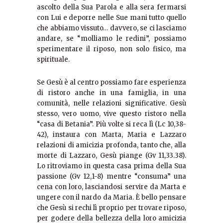
ascolto della Sua Parola e alla sera fermarsi
con Lui e deporre nelle Sue mani tutto quello
che abbiamo vissuto… davvero, se ci lasciamo
andare, se “molliamo le redini”, possiamo
sperimentare il riposo, non solo fisico, ma
spirituale.
Se Gesù è al centro possiamo fare esperienza
di ristoro anche in una famiglia, in una
comunità, nelle relazioni significative. Gesù
stesso, vero uomo, vive questo ristoro nella
“casa di Betania”. Più volte si reca lì (Lc 10,38-
42), instaura con Marta, Maria e Lazzaro
relazioni di amicizia profonda, tanto che, alla
morte di Lazzaro, Gesù piange (Gv 11,33.38).
Lo ritroviamo in questa casa prima della Sua
passione (Gv 12,1-8) mentre “consuma” una
cena con loro, lasciandosi servire da Marta e
ungere con il nardo da Maria. È bello pensare
che Gesù si rechi lì proprio per trovare riposo,
per godere della bellezza della loro amicizia