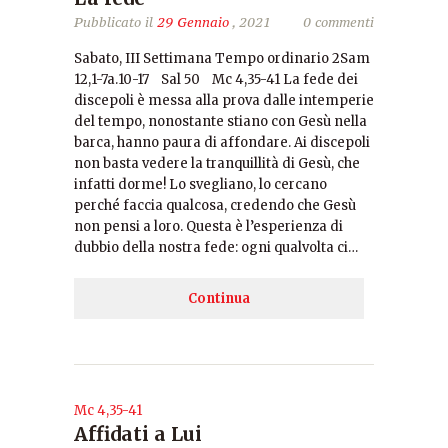
Pubblicato il
29 Gennaio
, 2021
0 commenti
Sabato, III Settimana Tempo ordinario 2Sam
12,1-7a.10-17 Sal 50 Mc 4,35-41 La fede dei
discepoli è messa alla prova dalle intemperie
del tempo, nonostante stiano con Gesù nella
barca, hanno paura di affondare. Ai discepoli
non basta vedere la tranquillità di Gesù, che
infatti dorme! Lo svegliano, lo cercano
perché faccia qualcosa, credendo che Gesù
non pensi a loro. Questa è l’esperienza di
dubbio della nostra fede: ogni qualvolta ci…
Continua
Mc 4,35-41
Affidati a Lui