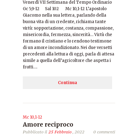
Venerdì VII Settimana del Tempo Ordinario
Gc 5,9-12 Sal 102 Mc 10,1-12 L’apostolo
Giacomo nella sua lettera, parlando della
buona vita di un credente, richiama tante
virtù: sopportazione, costanza, compassione,
misericordia, fermezza, sincerità… Virtù che
formano il cristiano e lo rendono testimone
di un amore incondizionato. Nei due versetti
precedenti alla lettura di oggi, parla di attesa
simile a quella dell’agricoltore che aspetta i
frutti….
Continua
Mc 10,1-12
Amore reciproco
Pubblicato il
25 Febbraio
, 2022
0 commenti