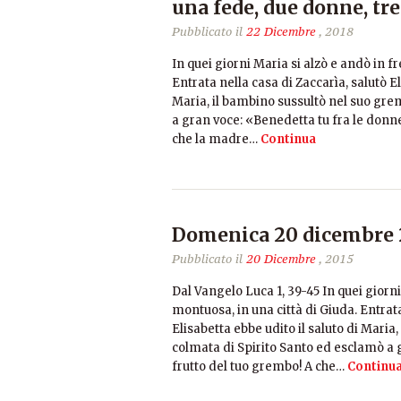
una fede, due donne, tr
Pubblicato il
22 Dicembre
, 2018
In quei giorni Maria si alzò e andò in f
Entrata nella casa di Zaccarìa, salutò E
Maria, il bambino sussultò nel suo gre
a gran voce: «Benedetta tu fra le donne
che la madre…
Continua
Domenica 20 dicembre 2
Pubblicato il
20 Dicembre
, 2015
Dal Vangelo Luca 1, 39-45 In quei giorni
montuosa, in una città di Giuda. Entrat
Elisabetta ebbe udito il saluto di Maria
colmata di Spirito Santo ed esclamò a 
frutto del tuo grembo! A che…
Continu