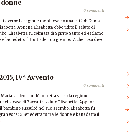
e donne
0 commenti
retta verso la regione montuosa, in una città di Giuda.
lisabetta. Appena Elisabetta ebbe udito il saluto di
mbo. Elisabetta fu colmata di Spirito Santo ed esclamò
 e benedetto il frutto del tuo grembo! A che cosa devo
015, IVª Avvento
0 commenti
 Maria si alzò e andò in fretta verso la regione
a nella casa di Zaccarìa, salutò Elisabetta. Appena
, il bambino sussultò nel suo grembo. Elisabetta fu
gran voce: «Benedetta tu fra le donne e benedetto il
a