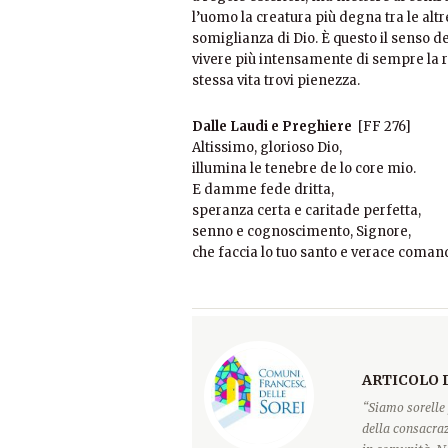
l’uomo la creatura più degna tra le alt
somiglianza di Dio. È questo il senso d
vivere più intensamente di sempre la r
stessa vita trovi pienezza.
Dalle Laudi e Preghiere
[FF 276]
Altissimo, glorioso Dio,
illumina le tenebre de lo core mio.
E damme fede dritta,
speranza certa e caritade perfetta,
senno e cognoscimento, Signore,
che faccia lo tuo santo e verace com
ARTICOLO 
“Siamo sorelle 
della consacraz