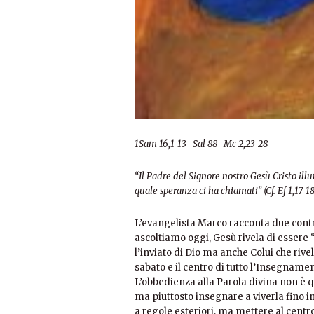
1Sam 16,1-13 Sal 88 Mc 2,23-28
“Il Padre del Signore nostro Gesù Cristo ill
quale speranza ci ha chiamati” (Cf. Ef 1,17-18
L’evangelista Marco racconta due contro
ascoltiamo oggi, Gesù rivela di essere “i
l’inviato di Dio ma anche Colui che rivel
sabato e il centro di tutto l’Insegnamen
L’obbedienza alla Parola divina non è 
ma piuttosto insegnare a viverla fino i
a regole esteriori, ma mettere al centro