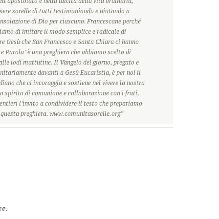
ll'apostolato e nella laicità della vita ordinaria,
ere sorelle di tutti testimoniando e aiutando a
onsolazione di Dio per ciascuno. Francescane perché
hiamo di imitare il modo semplice e radicale di
ore Gesù che San Francesco e Santa Chiara ci hanno
 e Parola" è una preghiera che abbiamo scelto di
alle lodi mattutine. Il Vangelo del giorno, pregato e
itariamente davanti a Gesù Eucaristia, è per noi il
ano che ci incoraggia e sostiene nel vivere la nostra
o spirito di comunione e collaborazione con i frati,
ntieri l'invito a condividere il testo che prepariamo
r questa preghiera. www.comunitasorelle.org”
e.