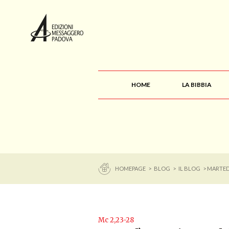
HOME
LA BIBBIA
HOMEPAGE
>
BLOG
>
IL BLOG
> MARTED
Mc 2,23-28