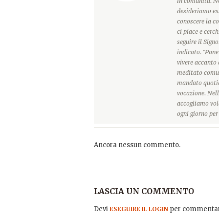
in comunità. Ne
desideriamo ess
conoscere la c
ci piace e cerc
seguire il Sign
indicato. "Pane
vivere accanto 
meditato comun
mandato quotidi
vocazione. Nell
accogliamo vole
ogni giorno pe
Ancora nessun commento.
LASCIA UN COMMENTO
Devi
per commentar
ESEGUIRE IL LOGIN