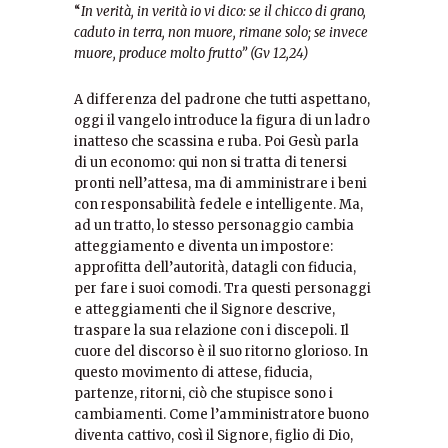
“
In verità, in verità io vi dico: se il chicco di grano,
caduto in terra, non muore, rimane solo; se invece
muore, produce molto frutto”
(Gv 12,24)
A differenza del padrone che tutti aspettano,
oggi il vangelo introduce la figura di un ladro
inatteso che scassina e ruba. Poi Gesù parla
di un economo: qui non si tratta di tenersi
pronti nell’attesa, ma di amministrare i beni
con responsabilità fedele e intelligente. Ma,
ad un tratto, lo stesso personaggio cambia
atteggiamento e diventa un impostore:
approfitta dell’autorità, datagli con fiducia,
per fare i suoi comodi. Tra questi personaggi
e atteggiamenti che il Signore descrive,
traspare la sua relazione con i discepoli. Il
cuore del discorso è il suo ritorno glorioso. In
questo movimento di attese, fiducia,
partenze, ritorni, ciò che stupisce sono i
cambiamenti. Come l’amministratore buono
diventa cattivo, così il Signore, figlio di Dio,