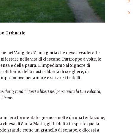
po Ordinario
che nel Vangelo c’è una gloria che deve accadere: le
ifestare nella vita di ciascuno. Purtroppo a volte, le
renza e della paura. E impediamo al Signore di
rofittiamo della nostra libertà di scegliere, di
empre nuovo per amare e servire i fratelli.
siderio, rendici forti e liberi nel perseguire la tua volontà,
el bene.
 anni era tormentato giorno e notte da una tentazione,
chiesa di Santa Maria, gli fu detta in spirito quella
fede grande come un granello di senape, e dicessi a