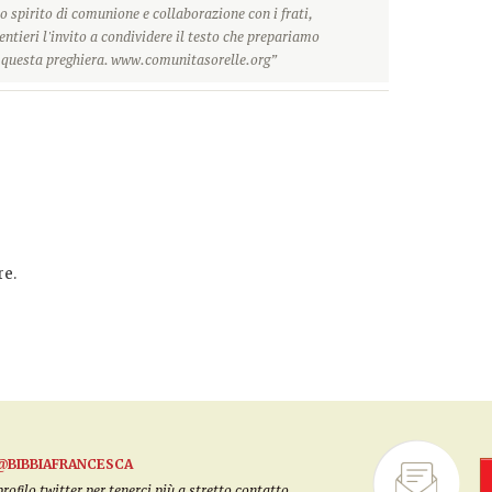
o spirito di comunione e collaborazione con i frati,
ntieri l'invito a condividere il testo che prepariamo
r questa preghiera. www.comunitasorelle.org”
e.
@BIBBIAFRANCESCA
filo twitter per tenerci più a stretto contatto