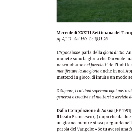
Mercoledì XXXIII Settimana del Tem
Ap 4,1-11 Sal 150 Lc 19,11-28
L’Apocalisse parla della
gloria di Dio
. An
monete sono la gloria che Dio vuole man
nascondiamo
nei fazzoletti
dell’indiffe
manifestare la sua gloria
anche in noi. App
metterci in gioco, di intuire un modo s
O Signore, i cui doni superano ogni nostro de
generosi e creativi nel metterci a servizio d
Dalla Compilazione di Assisi
[FF 1591]
Il beato Francesco (…) dopo che da due
un giorno, mentre stava pregando nella 
parola del Vangelo: «Se tu avessi una 