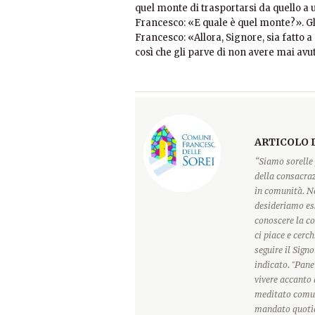
quel monte di trasportarsi da quello a u
Francesco: «E quale è quel monte?». Gli 
Francesco: «Allora, Signore, sia fatto a
così che gli parve di non avere mai avu
ARTICOLO 
“Siamo sorelle 
della consacraz
in comunità. Ne
desideriamo ess
conoscere la c
ci piace e cerc
seguire il Sign
indicato. "Pane
vivere accanto 
meditato comun
mandato quotidi