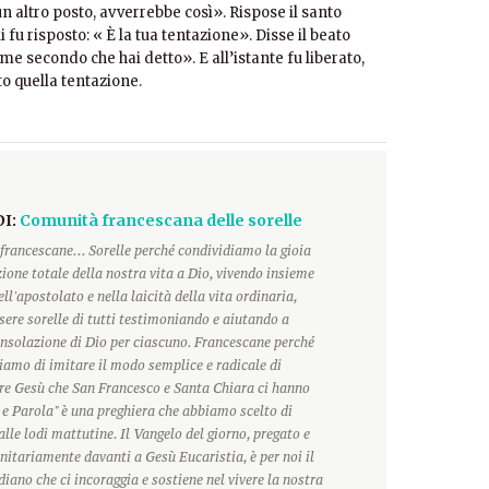
n altro posto, avverrebbe così». Rispose il santo
fu risposto: « È la tua tentazione». Disse il beato
 me secondo che hai detto». E all’istante fu liberato,
to quella tentazione.
DI:
Comunità francescana delle sorelle
francescane... Sorelle perché condividiamo la gioia
ione totale della nostra vita a Dio, vivendo insieme
ll'apostolato e nella laicità della vita ordinaria,
ere sorelle di tutti testimoniando e aiutando a
onsolazione di Dio per ciascuno. Francescane perché
hiamo di imitare il modo semplice e radicale di
ore Gesù che San Francesco e Santa Chiara ci hanno
 e Parola" è una preghiera che abbiamo scelto di
alle lodi mattutine. Il Vangelo del giorno, pregato e
itariamente davanti a Gesù Eucaristia, è per noi il
ano che ci incoraggia e sostiene nel vivere la nostra