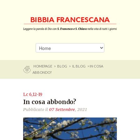
HOMEPAGE
>
BLOG
>
IL BLOG
> IN COSA
ABBONDO?
Lc 6,12-19
In cosa abbondo?
Pubblicato il
07 Settembre
, 2021