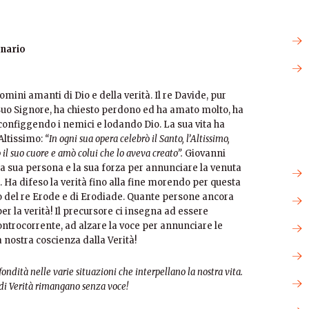
inario
uomini amanti di Dio e della verità. Il re Davide, pur
 Suo Signore, ha chiesto perdono ed ha amato molto, ha
configgendo i nemici e lodando Dio. La sua vita ha
’Altissimo:
“In ogni sua opera celebrò il Santo, l’Altissimo,
o il suo cuore e amò colui che lo aveva creato”.
Giovanni
la sua persona e la sua forza per annunciare la venuta
. Ha difeso la verità fino alla fine morendo per questa
o del re Erode e di Erodiade. Quante persone ancora
r la verità! Il precursore ci insegna ad essere
ontrocorrente, ad alzare la voce per annunciare le
 nostra coscienza dalla Verità!
ondità nelle varie situazioni che interpellano la nostra vita.
i Verità rimangano senza voce!