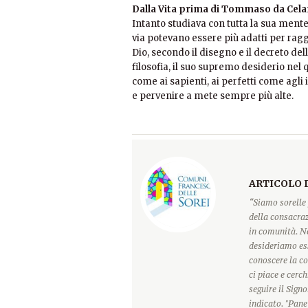
Dalla Vita prima di Tommaso da Cel
Intanto studiava con tutta la sua ment
via potevano essere più adatti per rag
Dio, secondo il disegno e il decreto de
filosofia, il suo supremo desiderio nel q
come ai sapienti, ai perfetti come agli
e pervenire a mete sempre più alte.
ARTICOLO 
“Siamo sorelle 
della consacraz
in comunità. Ne
desideriamo ess
conoscere la c
ci piace e cerc
seguire il Sign
indicato. "Pane