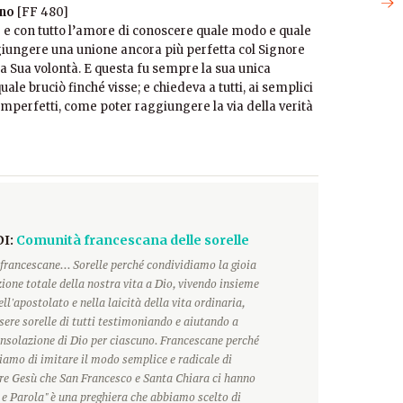
ano
[FF 480]
e e con tutto l’amore di conoscere quale modo e quale
giungere una unione ancora più perfetta col Signore
lla Sua volontà. E questa fu sempre la sua unica
uale bruciò finché visse; e chiedeva a tutti, ai semplici
 imperfetti, come poter raggiungere la via della verità
DI:
Comunità francescana delle sorelle
francescane... Sorelle perché condividiamo la gioia
ione totale della nostra vita a Dio, vivendo insieme
ll'apostolato e nella laicità della vita ordinaria,
ere sorelle di tutti testimoniando e aiutando a
onsolazione di Dio per ciascuno. Francescane perché
hiamo di imitare il modo semplice e radicale di
ore Gesù che San Francesco e Santa Chiara ci hanno
 e Parola" è una preghiera che abbiamo scelto di