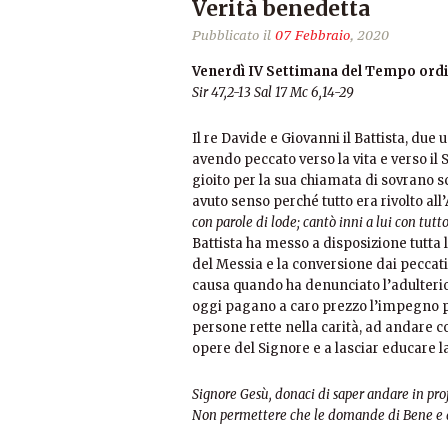
Verità benedetta
Pubblicato il
07 Febbraio
, 2020
Venerdì IV Settimana del Tempo ord
Sir 47,2-13 Sal 17 Mc 6,14-29
Il re Davide e Giovanni il Battista, due 
avendo peccato verso la vita e verso il
gioito per la sua chiamata di sovrano s
avuto senso perché tutto era rivolto all
con parole di lode; cantò inni a lui con tutt
Battista ha messo a disposizione tutta 
del Messia e la conversione dai peccati
causa quando ha denunciato l’adulteri
oggi pagano a caro prezzo l’impegno pe
persone rette nella carità, ad andare c
opere del Signore e a lasciar educare la
Signore Gesù, donaci di saper andare in prof
Non permettere che le domande di Bene e d