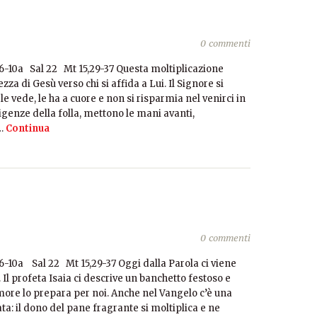
0 commenti
,6-10a Sal 22 Mt 15,29-37 Questa moltiplicazione
a di Gesù verso chi si affida a Lui. Il Signore si
le vede, le ha a cuore e non si risparmia nel venirci in
esigenze della folla, mettono le mani avanti,
…
Continua
0 commenti
6-10a Sal 22 Mt 15,29-37 Oggi dalla Parola ci viene
l profeta Isaia ci descrive un banchetto festoso e
amore lo prepara per noi. Anche nel Vangelo c’è una
a: il dono del pane fragrante si moltiplica e ne