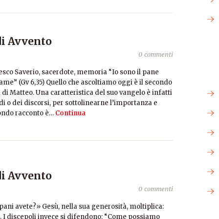
di Avvento
0 commenti
cesco Saverio, sacerdote, memoria “Io sono il pane
fame” (Gv 6,35) Quello che ascoltiamo oggi è il secondo
di Matteo. Una caratteristica del suo vangelo è infatti
odi o dei discorsi, per sottolinearne l’importanza e
condo racconto è…
Continua
di Avvento
0 commenti
pani avete?» Gesù, nella sua generosità, moltiplica:
 I discepoli invece si difendono: “Come possiamo