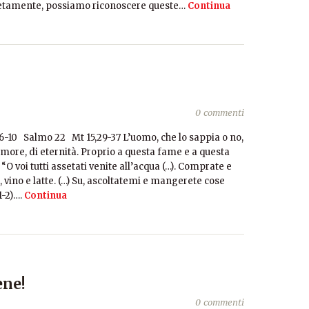
retamente, possiamo riconoscere queste…
Continua
0 commenti
,6-10 Salmo 22 Mt 15,29-37 L’uomo, che lo sappia o no,
 amore, di eternità. Proprio a questa fame e a questa
: “O voi tutti assetati venite all’acqua (…). Comprate e
vino e latte. (…) Su, ascoltatemi e mangerete cose
1-2)….
Continua
ene!
0 commenti