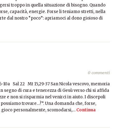
gersi troppo in quella situazione di bisogno. Quando
rse, capacità, energie. Forse li teniamo stretti, nella
te dal nostro “poco”: apriamoci al dono gioioso di
0 commenti
,6-10a Sal 22 Mt 15,29-37 San Nicola vescovo, memoria
 segno di cura e tenerezza di Gesù verso chi si affida
ze e non si risparmia nel venirci in aiuto. I discepoli
 possiamo trovare…?”. Una domanda che, forse,
in gioco personalmente, scomodarsi,…
Continua