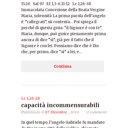
15.20 Sal 97 Ef 1,3-6.11-12 Lc 1,26-38
Immacolata Concezione della Beata Vergine
Maria, solennità La prima parola dell’angelo
è: “rallegrati”, sii contenta… Poi spiega il
perché di questa gioia: “il Signore è con te”.
Maria, dunque, può gioire pienamente prima
ancora di dire “sì”, già per il fatto che il
Signore è con lei. Possiamo dire che è Dio
che, per primo, dice “sì” a lei, e…
Continua
Lc 1,26-28
capacità incommensurabili
Pubblicato il
07 Dicembre
, 2016
0 commenti
In quel tempo, l’angelo Gabriele fu mandato