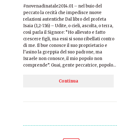
#novenadinatale2014.01 – nel buio del
peccato la cecità che impedisce nuove
relazioni autentiche Dal libro del profeta
Isaia (1,2-7.16) – Udite, o cieli, ascolta, o terra,
così parla il Signore: “Ho allevato e fatto
crescere figli, ma essi si sono ribellati contro
di me. Il bue conosce il suo proprietario e
l’asino la greppia del suo padrone, ma
Israele non conosce, il mio popolo non
comprende”. Guai, gente peccatrice, popolo…
Continua