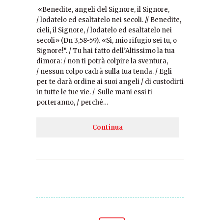
«Benedite, angeli del Signore, il Signore,
/ lodatelo ed esaltatelo nei secoli. // Benedite,
cieli, il Signore, / lodatelo ed esaltatelo nei
secoli» (Dn 3,58-59). «Sì, mio rifugio sei tu, o
Signore!”. / Tu hai fatto dell’Altissimo la tua
dimora: / non ti potrà colpire la sventura,
/ nessun colpo cadrà sulla tua tenda. / Egli
per te darà ordine ai suoi angeli / di custodirti
in tutte le tue vie. / Sulle mani essi ti
porteranno, / perché…
Continua