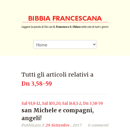
Tutti gli articoli relativi a
Dn 3,58-59
Sal 91,9-12
,
Sal 103,20
,
Sal 148,1-2
,
Dn 3,58-59
san Michele e compagni,
angeli!
Pubblicato il
29 Settembre
, 2017
0 commenti