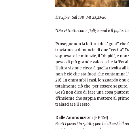
1Ts 2,1-8 Sal 138 Mt 23,23-26
“Dio vi tratta come figli; e qual è il figlio 
Proseguendo la lettura dei “guai” che G
troviamo la denuncia di due “cecità”. Da
soppesare le minuzie, il “di più”, e non
peso, di più grande valore, che la Torah 
L’altra visione cieca è quella rivolta all
non è ciò che sta fuori che contamina l’
20). In entrambi i casi, lo sguardo è su
totalmente ciò che, per essere seguito,
Gesù non dice di fare una cosa piuttost
d’insieme che sappia mettere al primo 
tralasciare il resto.
Dalle Ammonizioni
[FF 163]
Beati i poveri in spirito, perché di essi è il re