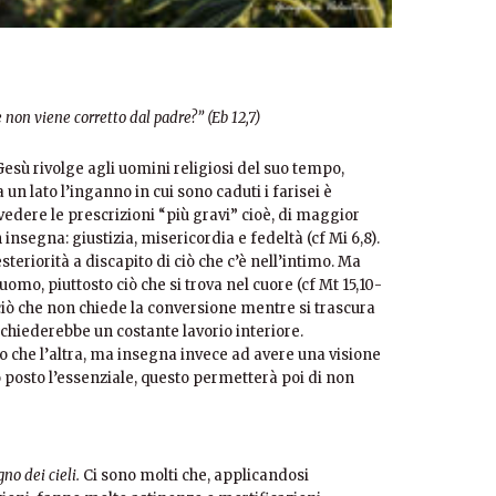
che non viene corretto dal padre?” (Eb 12,7)
esù rivolge agli uomini religiosi del suo tempo,
 un lato l’inganno in cui sono caduti i farisei è
 vedere le prescrizioni “più gravi” cioè, di maggior
insegna: giustizia, misericordia e fedeltà (cf Mi 6,8).
’esteriorità a discapito di ciò che c’è nell’intimo. Ma
uomo, piuttosto ciò che si trova nel cuore (cf Mt 15,10-
 ciò che non chiede la conversione mentre si trascura
 chiederebbe un costante lavorio interiore.
o che l’altra, ma insegna invece ad avere una visione
posto l’essenziale, questo permetterà poi di non
gno dei cieli.
Ci sono molti che, applicandosi