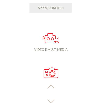
Insulina u otros medicamentos par
Corticoesteroides (pueden aumenta
APPROFONDISCI
Betabloqueantes (pueden enmasca
Inhibidores de la ECA o ARA-II (p
Diuréticos (pueden aumentar el az
Pepto-Bismol (puede aumentar el 
Warfarina (puede aumentar el ries
Preguntas frecuentes
¿Puede causar caída del cabello?
VIDEO E MULTIMEDIA
Existen informes que relacionan la sem
continúan con la vigilancia. Informe a
¿Puede causar parálisis gástrica (ga
La gastroparesia es un trastorno en e
Algunos pacientes en tratamiento con 
organismos reguladores. Actualmente e
debió advertir más claramente.
¿Cuál es el riesgo de cáncer?
En estudios con animales, la semagluti