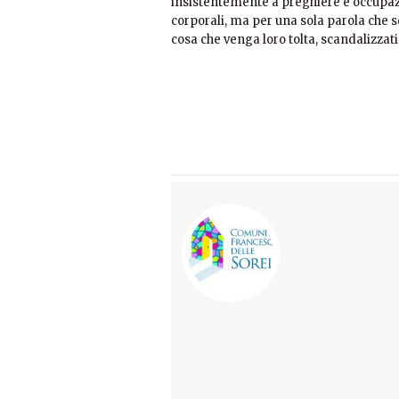
insistentemente a preghiere e occupaz
corporali, ma per una sola parola che s
cosa che venga loro tolta, scandalizzati,
¿Qué es Rybelsus?
Rybelsus
es un medicamento para contr
diabetes tipo 2, cuando la enfermedad
solo, si la metformina (otro medicamen
combinación con otros fármacos hipog
alimentación adecuada y actividad físi
¿Cómo funciona?
Rybelsus es el nombre comercial de la
Actúa en la diabetes tipo 2 de tres man
Aumenta la producción de insulin
cuando el nivel de glucosa en sangr
Reduce el azúcar
– disminuye la ca
en la sangre.