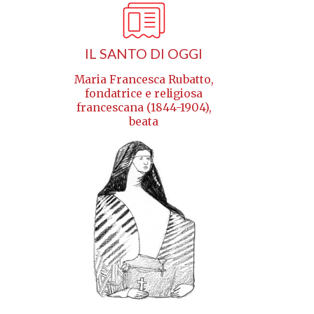
Acidez, eructos, gases, diarrea o e
Secreción nasal, dolor de garganta
Dolor de cabeza, mareos, cansanci
IL SANTO DI OGGI
Efectos secundarios 
médica inmediata)
Maria Francesca Rubatto,
fondatrice e religiosa
Reacción alérgica: sarpullido, pica
francescana (1844-1904),
Problemas de visión
beata
Cambios de humor, pensamientos 
Palpitaciones, desmayos
Signos de tumor de tiroides: bulto e
aire
Signos de pancreatitis: dolor abdo
Problemas en la vesícula: dolor abdo
Problemas renales: hinchazón, meno
Interacciones medi
Rybelsus retrasa la digestión y puede
a su médico si toma: