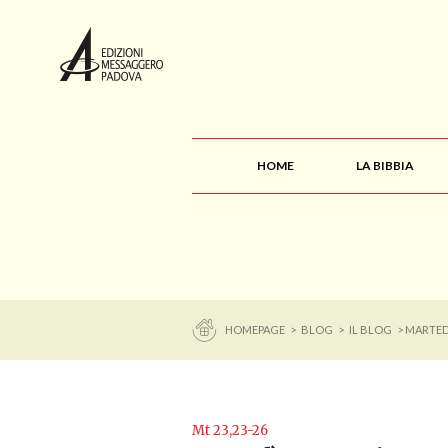
HOME
LA BIBBIA
HOMEPAGE
>
BLOG
>
IL BLOG
> MARTED
Mt 23,23-26