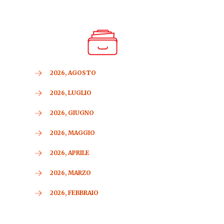
enfermedades del estómago o inte
enfermedad de la vesícula biliar
pancreatitis
retinopatía diabética
enfermedad renal
tumores en las glándulas o anteced
diabetes tipo 1 o cetoacidosis diabé
2026, AGOSTO
Debe suspender el tratamiento con Ry
embarazo.
2026, LUGLIO
Cómo tomar Rybelsu
2026, GIUGNO
Tomar por vía oral una vez al día.
2026, MAGGIO
Justo al despertar, al menos 30 mi
Tragar el comprimido entero con u
2026, APRILE
No masticar ni triturar la tableta.
Después de 30 minutos se puede c
2026, MARZO
Efectos secundarios
2026, FEBBRAIO
Hipoglucemia (en personas con dia
Náuseas, vómitos, dolor abdominal,