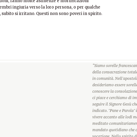
ioni, fanno molte astinenze e mortificazioni
embri ingiuria verso la loro persona, o per qualche
 subito si irritano. Questi non sono poveri in spirito.
olar el nivel de azúcar en la sangre en adultos con
 no está suficientemente controlada. Puede usarse
to para la diabetes) no es adecuada, o en
lucemiantes. Siempre debe usarse junto con una
“Siamo sorelle francescan
ca.
della consacrazione totale
in comunità. Nell'apostola
desideriamo essere sorell
conoscere la consolazione
semaglutida
, un agonista de los receptores GLP-1.
ci piace e cerchiamo di im
eras:
seguire il Signore Gesù c
indicato. "Pane e Parola"
a
– estimula el páncreas para liberar más insulina
vivere accanto alle lodi m
e es alto.
meditato comunitariamente
ntidad de glucosa producida por el hígado y liberada
mandato quotidiano che ci
vocazione. Nello spirito d