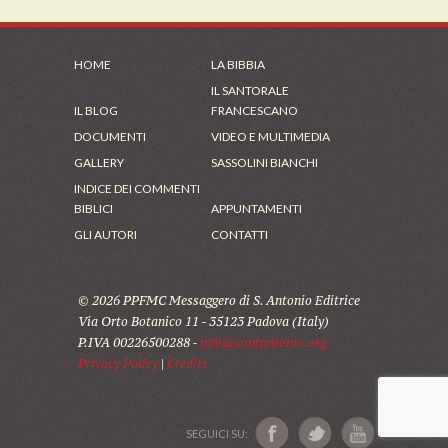
HOME
LA BIBBIA
IL SANTORALE
IL BLOG
FRANCESCANO
DOCUMENTI
VIDEO E MULTIMEDIA
GALLERY
SASSOLINI BIANCHI
INDICE DEI COMMENTI
BIBLICI
APPUNTAMENTI
GLI AUTORI
CONTATTI
© 2026 PPFMC Messaggero di S. Antonio Editrice
Via Orto Botanico 11 - 35123 Padova (Italy)
P.IVA 00226500288 -
info@santantonio.org
Privacy Policy
|
Credits
SEGUICI SU: