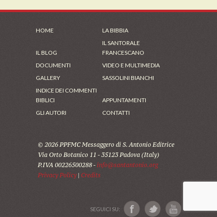
HOME
LA BIBBIA
IL SANTORALE
IL BLOG
FRANCESCANO
DOCUMENTI
VIDEO E MULTIMEDIA
GALLERY
SASSOLINI BIANCHI
INDICE DEI COMMENTI
BIBLICI
APPUNTAMENTI
GLI AUTORI
CONTATTI
© 2026 PPFMC Messaggero di S. Antonio Editrice
Via Orto Botanico 11 - 35123 Padova (Italy)
P.IVA 00226500288 -
info@santantonio.org
Privacy Policy
|
Credits
SEGUICI SU: