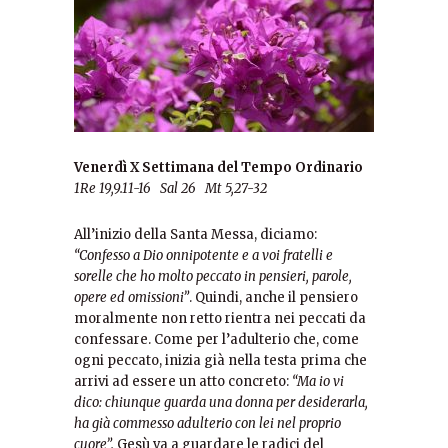
Venerdì X Settimana del Tempo Ordinario
1Re 19,9.11-16 Sal 26 Mt 5,27-32
All’inizio della Santa Messa, diciamo:
“Confesso a Dio onnipotente e a voi fratelli e
sorelle che ho molto peccato in pensieri, parole,
opere ed omissioni”
. Quindi, anche il pensiero
moralmente non retto rientra nei peccati da
confessare. Come per l’adulterio che, come
ogni peccato, inizia già nella testa prima che
arrivi ad essere un atto concreto:
“Ma io vi
dico: chiunque guarda una donna per desiderarla,
ha già commesso adulterio con lei nel proprio
cuore”.
Gesù va a guardare le radici del