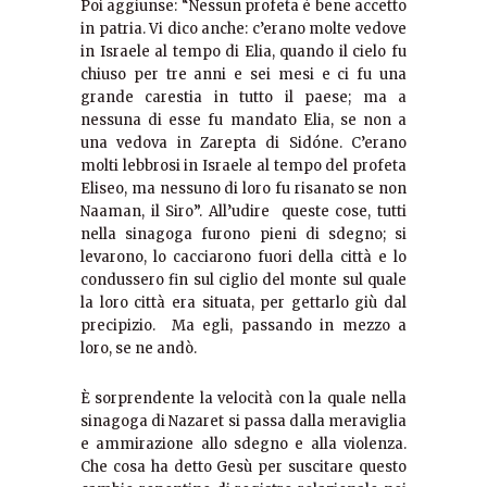
Poi aggiunse: “Nessun profeta è bene accetto
in patria. Vi dico anche: c’erano molte vedove
in Israele al tempo di Elia, quando il cielo fu
chiuso per tre anni e sei mesi e ci fu una
grande carestia in tutto il paese; ma a
nessuna di esse fu mandato Elia, se non a
una vedova in Zarepta di Sidóne. C’erano
molti lebbrosi in Israele al tempo del profeta
Eliseo, ma nessuno di loro fu risanato se non
Naaman, il Siro”. All’udire queste cose, tutti
nella sinagoga furono pieni di sdegno; si
levarono, lo cacciarono fuori della città e lo
condussero fin sul ciglio del monte sul quale
la loro città era situata, per gettarlo giù dal
precipizio. Ma egli, passando in mezzo a
loro, se ne andò.
È sorprendente la velocità con la quale nella
sinagoga di Nazaret si passa dalla meraviglia
e ammirazione allo sdegno e alla violenza.
Che cosa ha detto Gesù per suscitare questo