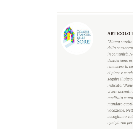
ARTICOLO 
“Siamo sorelle 
della consacraz
in comunità. Ne
desideriamo ess
conoscere la c
ci piace e cerc
seguire il Sign
indicato. "Pane
vivere accanto 
meditato comun
mandato quotidi
vocazione. Nell
accogliamo vole
ogni giorno pe