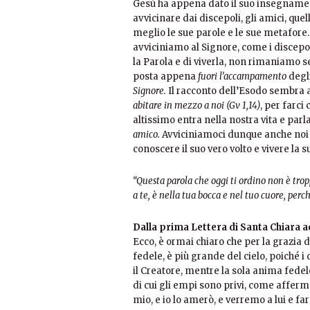
Gesù ha appena dato il suo insegname
avvicinare dai discepoli, gli amici, quell
meglio le sue parole e le sue metafore
avviciniamo al Signore, come i discepo
la Parola e di viverla, non rimaniamo s
posta appena
fuori l’accampamento
degli
Signore.
Il racconto dell’Esodo sembra a
abitare in mezzo a noi (Gv 1,14)
, per farci
altissimo entra nella nostra vita e parl
amico.
Avviciniamoci dunque anche noi 
conoscere il suo vero volto e vivere la s
“Questa parola che oggi ti ordino non è trop
a te, è nella tua bocca e nel tuo cuore, perch
Dalla prima Lettera di Santa Chiara 
Ecco, è ormai chiaro che per la grazia d
fedele, è più grande del cielo, poiché i
il Creatore, mentre la sola anima fedele
di cui gli empi sono privi, come affer
mio, e io lo amerò, e verremo a lui e f