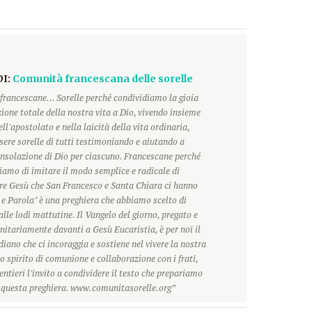
DI:
Comunità francescana delle sorelle
francescane... Sorelle perché condividiamo la gioia
ione totale della nostra vita a Dio, vivendo insieme
ll'apostolato e nella laicità della vita ordinaria,
ere sorelle di tutti testimoniando e aiutando a
onsolazione di Dio per ciascuno. Francescane perché
hiamo di imitare il modo semplice e radicale di
ore Gesù che San Francesco e Santa Chiara ci hanno
 e Parola" è una preghiera che abbiamo scelto di
alle lodi mattutine. Il Vangelo del giorno, pregato e
itariamente davanti a Gesù Eucaristia, è per noi il
ano che ci incoraggia e sostiene nel vivere la nostra
o spirito di comunione e collaborazione con i frati,
ntieri l'invito a condividere il testo che prepariamo
r questa preghiera. www.comunitasorelle.org”