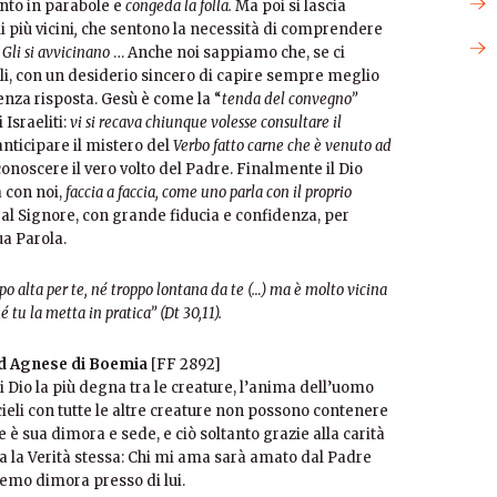
nto in parabole e
congeda la folla.
Ma poi si lascia
i più vicini
,
che sentono la necessità di comprendere
.
Gli si avvicinano
… Anche noi sappiamo che, se ci
li, con un desiderio sincero di capire sempre meglio
enza risposta. Gesù è come la “
tenda del convegno”
 Israeliti:
vi si recava chiunque volesse consultare il
nticipare il mistero del
Verbo fatto carne che è venuto ad
 conoscere il vero volto del Padre. Finalmente il Dio
a con noi,
faccia a faccia, come uno parla con il proprio
al Signore, con grande fiducia e confidenza, per
ua Parola.
po alta per te, né troppo lontana da te (…) ma è molto vicina
é tu la metta in pratica” (Dt 30,11).
ad Agnese di Boemia
[FF 2892]
i Dio la più degna tra le creature, l’anima dell’uomo
 cieli con tutte le altre creature non possono contenere
 è sua dimora e sede, e ciò soltanto grazie alla carità
ma la Verità stessa: Chi mi ama sarà amato dal Padre
aremo dimora presso di lui.