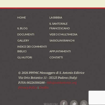
HOME
LA BIBBIA
IL SANTORALE
IL BLOG
FRANCESCANO
DOCUMENTI
VIDEO E MULTIMEDIA
GALLERY
SASSOLINI BIANCHI
INDICE DEI COMMENTI
BIBLICI
APPUNTAMENTI
GLI AUTORI
CONTATTI
© 2026 PPFMC Messaggero di S. Antonio Editrice
Via Orto Botanico 11 - 35123 Padova (Italy)
P.IVA 00226500288 -
info@santantonio.org
Privacy Policy
|
Credits
SEGUICI SU: