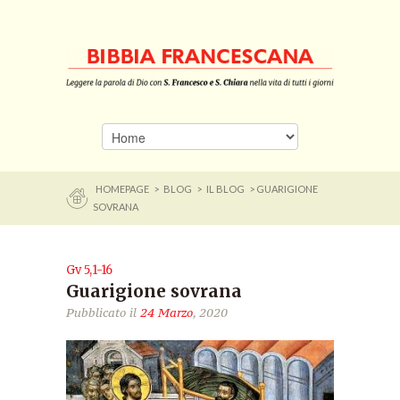
HOMEPAGE
>
BLOG
>
IL BLOG
> GUARIGIONE
SOVRANA
Gv 5,1-16
Guarigione sovrana
Pubblicato il
24 Marzo
, 2020