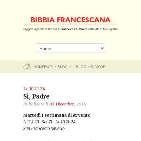
HOMEPAGE
>
BLOG
>
IL BLOG
> SÌ, PADRE
Lc 10,21-24
Sì, Padre
Pubblicato il
03 Dicembre
, 2019
Martedì I settimana di Avvento
Is 11,1-10 Sal 71 Lc 10,21-24
San Francesco Saverio