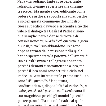
Nella vita vediamo tante cose belle, tante
relazioni, viviamo esperienze che ci fanno
crescere… Ma niente è così edificante come
vedere Gesù che si rapporta al Padre, perché
è solo in questa comunione che il nostro
cuore si pacifica davvero e si orienta a ciò che
vale. Nel dialogo fra Gesù e il Padre ci sono
due semplici parole dense di forza e di
consolazione:
“Si, o Padre”
: c’è qui tutta la gioia
di Gesù, tutto il suo abbandono. I 72 sono
appena tornati dalla missione nella quale
hanno sperimentato la potenza dell’amore di
Dio e Gesù li invita a rallegrarsi non tanto
perché i demoni si sottomettono a loro, ma
perché il loro nomi sono scritti in cielo, nel
Padre. In Gesù infatti tutte le promesse di Dio
sono “si”. Questo “si” è apertura,
condiscendenza, disponibilità al Padre.
“Si, o
Padre perché così è piaciuto a te”
: Gesù canta il
suo magnificat perché gli uomini “piccoli”
partecipano dell’amore del Padre al quale
piace dare tutto, dare tutti i suoi doni. Che