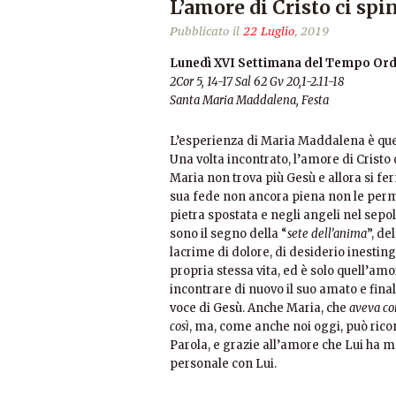
L’amore di Cristo ci spi
Pubblicato il
22 Luglio
, 2019
Lunedì XVI Settimana del Tempo Ord
2Cor 5, 14-17 Sal 62 Gv 20,1-2.11-18
Santa Maria Maddalena, Festa
L’esperienza di Maria Maddalena è quel
Una volta incontrato, l’amore di Crist
Maria non trova più Gesù e allora si fer
sua fede non ancora piena non le perme
pietra spostata e negli angeli nel sepo
sono il segno della “
sete dell’anima
”, del
lacrime di dolore, di desiderio inesting
propria stessa vita, ed è solo quell’am
incontrare di nuovo il suo amato e fin
voce di Gesù. Anche Maria, che
aveva con
così
, ma, come anche noi oggi, può ricon
Parola, e grazie all’amore che Lui ha m
personale con Lui.