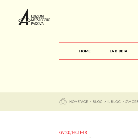
HOME
LA BIBBIA
HOMEPAGE
>
BLOG
>
IL BLOG
> L’AMORE
Gv 20,1-2.11-18