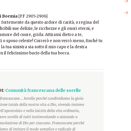
di Boemia
[FF 2905-2906]
fortemente da questo ardore di carità, o regina del
ibili sue delizie, le ricchezze e gli onori eterni, e
amore del cuore, grida: Attirami dietro a te,
 o sposo celeste! Correrò e non verrò meno, finché tu
la tua sinistra sia sotto il mio capo e la destra
 il felicissimo bacio della tua bocca.
DI:
Comunità francescana delle sorelle
francescane... Sorelle perché condividiamo la gioia
ione totale della nostra vita a Dio, vivendo insieme
ll'apostolato e nella laicità della vita ordinaria,
ere sorelle di tutti testimoniando e aiutando a
onsolazione di Dio per ciascuno. Francescane perché
hiamo di imitare il modo semplice e radicale di