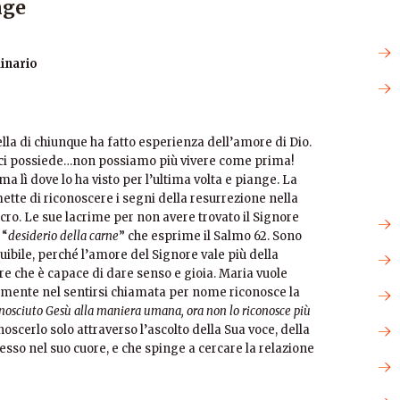
nge
inario
la di chiunque ha fatto esperienza dell’amore di Dio.
o ci possiede…non possiamo più vivere come prima!
ma lì dove lo ha visto per l’ultima volta e piange. La
tte di riconoscere i segni della resurrezione nella
lcro. Le sue lacrime per non avere trovato il Signore
 “
desiderio della carne
” che esprime il Salmo 62. Sono
uibile, perché l’amore del Signore vale più della
ore che è capace di dare senso e gioia. Maria vuole
almente nel sentirsi chiamata per nome riconosce la
osciuto Gesù alla maniera umana, ora non lo riconosce più
oscerlo solo attraverso l’ascolto della Sua voce, della
esso nel suo cuore, e che spinge a cercare la relazione