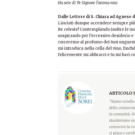
Ha sete di Te Signore l’anima mia
Dalle Lettere di S. Chiara ad Agnese 
Làsciati dunque accendere sempre più 
Re celeste! Contemplando inoltre le indic
sospirando per l’eccessivo desiderio e 
correremo al profumo dei tuoi unguenti
mi introduca nella cella del vino, finché 
felicemente mi abbracci e tu mi baci con
ARTICOLO 
“Siamo sorelle 
della consacraz
in comunità. Ne
desideriamo ess
conoscere la c
ci piace e cerc