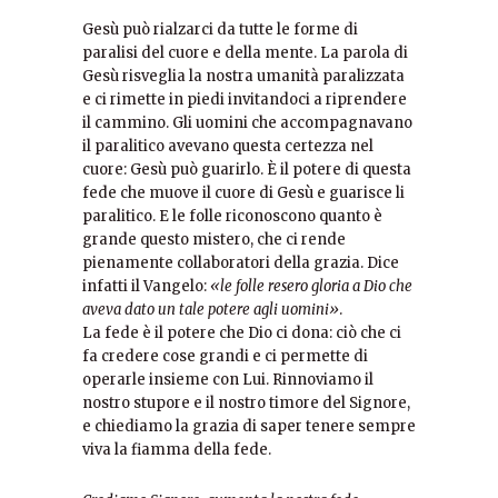
Gesù può rialzarci da tutte le forme di
paralisi del cuore e della mente. La parola di
Gesù risveglia la nostra umanità paralizzata
e ci rimette in piedi invitandoci a riprendere
il cammino. Gli uomini che accompagnavano
il paralitico avevano questa certezza nel
cuore: Gesù può guarirlo. È il potere di questa
fede che muove il cuore di Gesù e guarisce li
paralitico. E le folle riconoscono quanto è
grande questo mistero, che ci rende
pienamente collaboratori della grazia. Dice
infatti il Vangelo:
«le folle resero gloria a Dio che
aveva dato un tale potere agli uomini»
.
La fede è il potere che Dio ci dona: ciò che ci
fa credere cose grandi e ci permette di
operarle insieme con Lui. Rinnoviamo il
nostro stupore e il nostro timore del Signore,
e chiediamo la grazia di saper tenere sempre
viva la fiamma della fede.