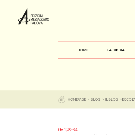
HOME
LA BIBBIA
HOMEPAGE
>
BLOG
>
IL BLOG
> ECCO L’
Gv 1,29-34