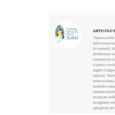
ARTICOLO 
“Siamo sorelle 
della consacraz
in comunità. Ne
desideriamo ess
conoscere la c
ci piace e cerc
seguire il Sign
indicato. "Pane
vivere accanto 
meditato comun
mandato quotidi
vocazione. Nell
accogliamo vole
ogni giorno pe