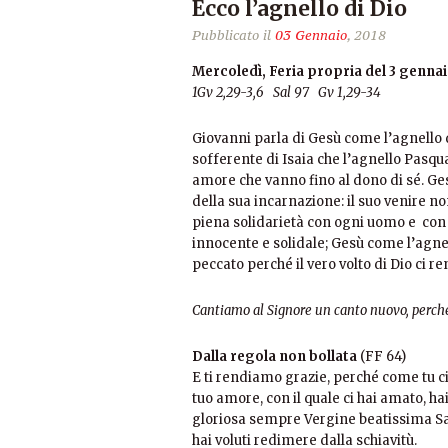
Ecco l’agnello di Dio
Pubblicato il
03 Gennaio
, 2018
Mercoledì, Feria propria del 3 genna
1Gv 2,29-3,6 Sal 97 Gv 1,29-34
Giovanni parla di Gesù come l’agnello 
sofferente di Isaia che l’agnello Pasq
amore che vanno fino al dono di sé. Gesù
della sua incarnazione: il suo venire 
piena solidarietà con ogni uomo e con l
innocente e solidale; Gesù come l’agnel
peccato perché il vero volto di Dio ci re
Cantiamo al Signore un canto nuovo, perch
Dalla regola non bollata
(FF 64)
E ti rendiamo grazie, perché come tu ci 
tuo amore, con il quale ci hai amato, ha
gloriosa sempre Vergine beatissima Sant
hai voluti redimere dalla schiavitù.