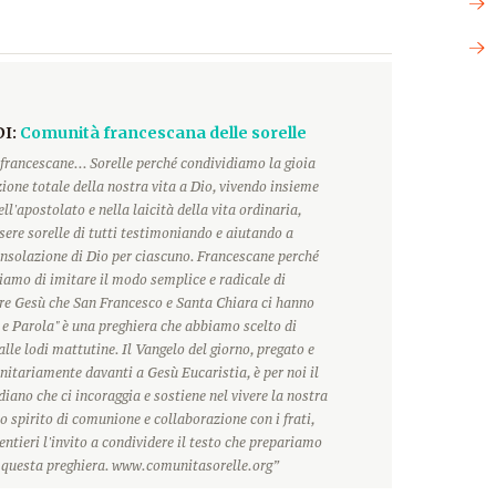
DI:
Comunità francescana delle sorelle
francescane... Sorelle perché condividiamo la gioia
ione totale della nostra vita a Dio, vivendo insieme
ll'apostolato e nella laicità della vita ordinaria,
ere sorelle di tutti testimoniando e aiutando a
onsolazione di Dio per ciascuno. Francescane perché
hiamo di imitare il modo semplice e radicale di
ore Gesù che San Francesco e Santa Chiara ci hanno
 e Parola" è una preghiera che abbiamo scelto di
alle lodi mattutine. Il Vangelo del giorno, pregato e
itariamente davanti a Gesù Eucaristia, è per noi il
ano che ci incoraggia e sostiene nel vivere la nostra
o spirito di comunione e collaborazione con i frati,
ntieri l'invito a condividere il testo che prepariamo
r questa preghiera. www.comunitasorelle.org”