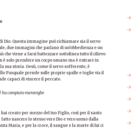
io
di Dio. Questa immagine può richiamare sia il servo
uale, due immagini che parlano di un’obbedienza e un
 che viene a farsi battezzare sottolinea tutto il rilievo
non è solo prendere un corpo umano ma è entrare in
a sua storia. Gesù, come il servo sofferente, è
lo Pasquale prende sulle proprie spalle e toglie via il
nde capaci di vincere il peccato.
é ha compiuto meraviglie
hai creato per mezzo del tuo Figlio, così per il santo
i fatto nascere lo stesso vero Dio e vero uomo dalla
a Maria, e per la croce, il sangue e la morte di lui ci