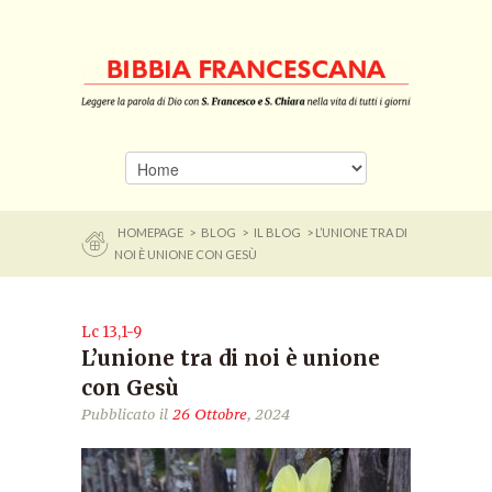
HOMEPAGE
>
BLOG
>
IL BLOG
> L’UNIONE TRA DI
NOI È UNIONE CON GESÙ
Lc 13,1-9
L’unione tra di noi è unione
con Gesù
Pubblicato il
26 Ottobre
, 2024