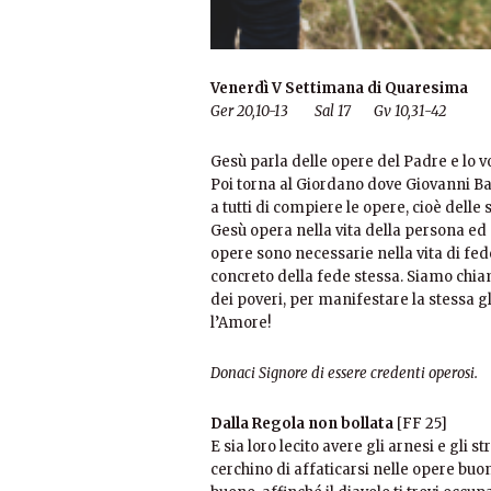
Venerdì V Settimana di Quaresima
Ger 20,10-13 Sal 17 Gv 10,31-42
Gesù parla delle opere del Padre e lo v
Poi torna al Giordano dove Giovanni Bat
a tutti di compiere le opere, cioè delle s
Gesù opera nella vita della persona ed 
opere sono necessarie nella vita di fe
concreto della fede stessa. Siamo chia
dei poveri, per manifestare la stessa gl
l’Amore!
Donaci Signore di essere credenti operosi.
Dalla Regola non bollata
[FF 25]
E sia loro lecito avere gli arnesi e gli s
cerchino di affaticarsi nelle opere buon