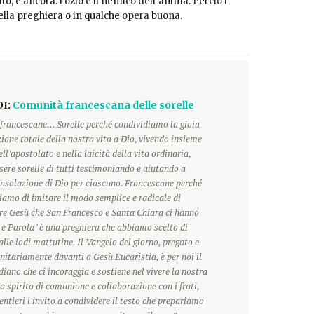
ato, e ancora: l’ozio è il nemico dell’anima. Perciò i
ella preghiera o in qualche opera buona.
DI:
Comunità francescana delle sorelle
francescane... Sorelle perché condividiamo la gioia
ione totale della nostra vita a Dio, vivendo insieme
ll'apostolato e nella laicità della vita ordinaria,
ere sorelle di tutti testimoniando e aiutando a
onsolazione di Dio per ciascuno. Francescane perché
hiamo di imitare il modo semplice e radicale di
ore Gesù che San Francesco e Santa Chiara ci hanno
 e Parola" è una preghiera che abbiamo scelto di
alle lodi mattutine. Il Vangelo del giorno, pregato e
itariamente davanti a Gesù Eucaristia, è per noi il
ano che ci incoraggia e sostiene nel vivere la nostra
o spirito di comunione e collaborazione con i frati,
ntieri l'invito a condividere il testo che prepariamo