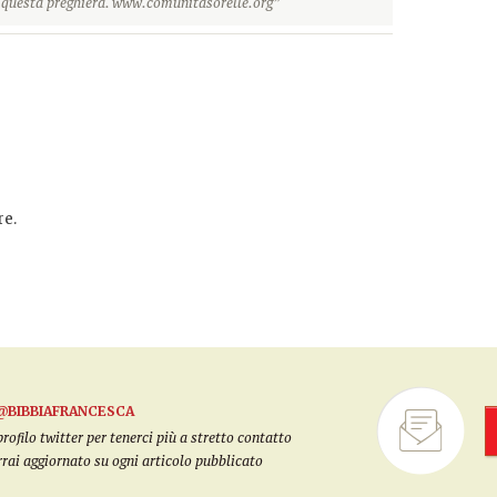
r questa preghiera. www.comunitasorelle.org”
e.
@BIBBIAFRANCESCA
filo twitter per tenerci più a stretto contatto
arrai aggiornato su ogni articolo pubblicato