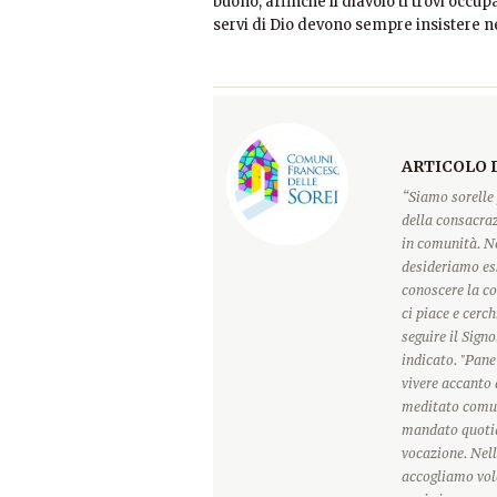
buono, affinché il diavolo ti trovi occup
servi di Dio devono sempre insistere n
ARTICOLO 
“Siamo sorelle 
della consacraz
in comunità. Ne
desideriamo ess
conoscere la c
ci piace e cerc
seguire il Sign
indicato. "Pane
vivere accanto 
meditato comun
mandato quotidi
vocazione. Nell
accogliamo vole