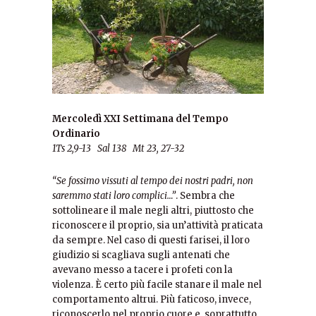
Mercoledì XXI Settimana del Tempo
Ordinario
1Ts 2,9-13 Sal 138 Mt 23, 27-32
“Se fossimo vissuti al tempo dei nostri padri, non
saremmo stati loro complici…”
. Sembra che
sottolineare il male negli altri, piuttosto che
riconoscere il proprio, sia un’attività praticata
da sempre. Nel caso di questi farisei, il loro
giudizio si scagliava sugli antenati che
avevano messo a tacere i profeti con la
violenza. È certo più facile stanare il male nel
comportamento altrui. Più faticoso, invece,
riconoscerlo nel proprio cuore e, soprattutto,