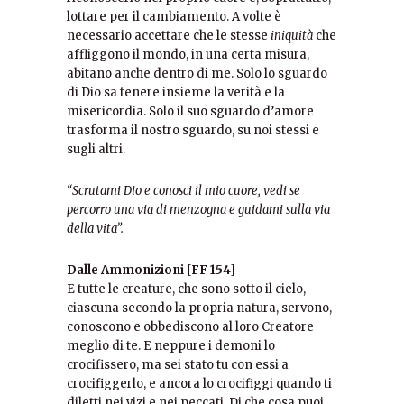
lottare per il cambiamento. A volte è
necessario accettare che le stesse
iniquità
che
affliggono il mondo, in una certa misura,
abitano anche dentro di me. Solo lo sguardo
di Dio sa tenere insieme la verità e la
misericordia. Solo il suo sguardo d’amore
trasforma il nostro sguardo, su noi stessi e
sugli altri.
“Scrutami Dio e conosci il mio cuore, vedi se
percorro una via di menzogna e guidami sulla via
della vita”.
Dalle Ammonizioni [FF 154]
E tutte le creature, che sono sotto il cielo,
ciascuna secondo la propria natura, servono,
conoscono e obbediscono al loro Creatore
meglio di te. E neppure i demoni lo
crocifissero, ma sei stato tu con essi a
crocifiggerlo, e ancora lo crocifiggi quando ti
diletti nei vizi e nei peccati. Di che cosa puoi