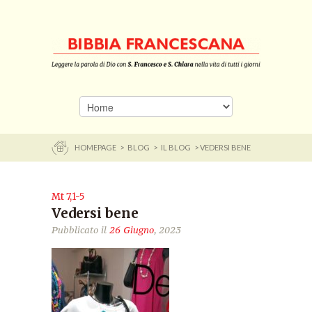
HOMEPAGE
>
BLOG
>
IL BLOG
> VEDERSI BENE
Mt 7,1-5
Vedersi bene
Pubblicato il
26 Giugno
, 2023