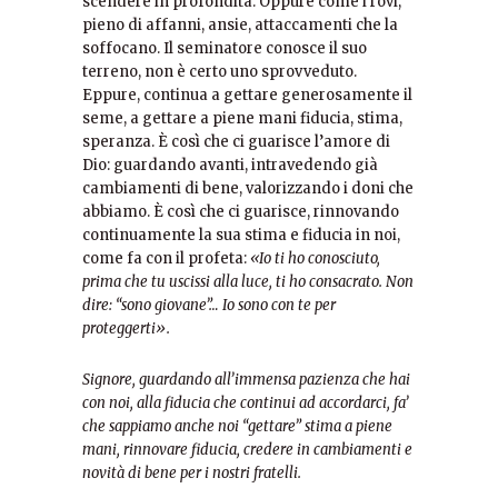
scendere in profondità. Oppure come i rovi,
pieno di affanni, ansie, attaccamenti che la
soffocano. Il seminatore conosce il suo
terreno, non è certo uno sprovveduto.
Eppure, continua a gettare generosamente il
seme, a gettare a piene mani fiducia, stima,
speranza. È così che ci guarisce l’amore di
Dio: guardando avanti, intravedendo già
cambiamenti di bene, valorizzando i doni che
abbiamo. È così che ci guarisce, rinnovando
continuamente la sua stima e fiducia in noi,
come fa con il profeta:
«Io ti ho conosciuto,
prima che tu uscissi alla luce, ti ho consacrato. Non
dire: “sono giovane”… Io sono con te per
proteggerti».
Signore, guardando all’immensa pazienza che hai
con noi, alla fiducia che continui ad accordarci, fa’
che
sappiamo anche noi “gettare” stima a piene
mani, rinnovare fiducia, credere in cambiamenti e
novità di bene
per i nostri fratelli.