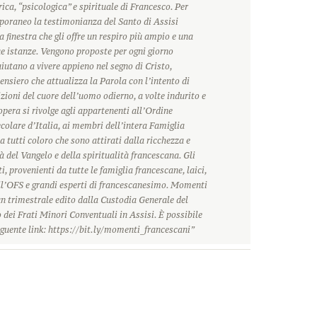
rica, “psicologica” e spirituale di Francesco. Per
oraneo la testimonianza del Santo di Assisi
 finestra che gli offre un respiro più ampio e una
ue istanze. Vengono proposte per ogni giorno
 aiutano a vivere appieno nel segno di Cristo,
ensiero che attualizza la Parola con l’intento di
zioni del cuore dell’uomo odierno, a volte indurito e
’opera si rivolge agli appartenenti all’Ordine
olare d’Italia, ai membri dell’intera Famiglia
a tutti coloro che sono attirati dalla ricchezza e
à del Vangelo e della spiritualità francescana. Gli
i, provenienti da tutte le famiglia francescane, laici,
ll’OFS e grandi esperti di francescanesimo. Momenti
n trimestrale edito dalla Custodia Generale del
dei Frati Minori Conventuali in Assisi. È possibile
guente link: https://bit.ly/momenti_francescani”