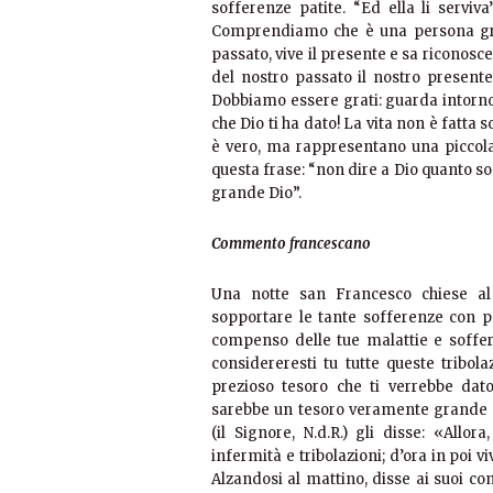
sofferenze patite. “Ed ella li servi
Comprendiamo che è una persona gra
passato, vive il presente e sa riconosce
del nostro passato il nostro presente
Dobbiamo essere grati: guarda intorno a
che Dio ti ha dato! La vita non è fatta s
è vero, ma rappresentano una piccola
questa frase: “non dire a Dio quanto so
grande Dio”.
Commento francescano
Una notte san Francesco chiese al 
sopportare le tante sofferenze con p
compenso delle tue malattie e soffer
considereresti tu tutte queste tribo
prezioso tesoro che ti verrebbe dato
sarebbe un tesoro veramente grande e
(il Signore, N.d.R.) gli disse: «Allor
infermità e tribolazioni; d’ora in poi v
Alzandosi al mattino, disse ai suoi 