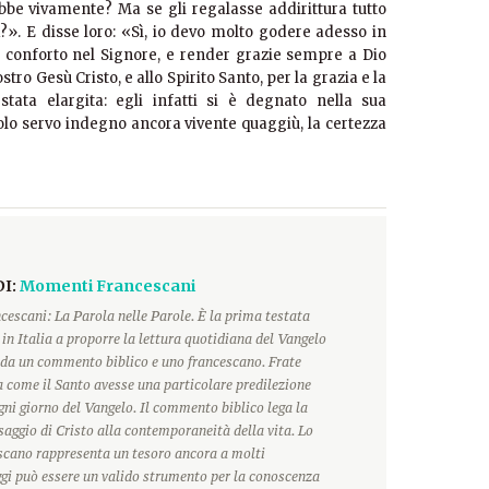
bbe vivamente? Ma se gli regalasse addirittura tutto
». E disse loro: «Sì, io devo molto godere adesso in
e conforto nel Signore, e render grazie sempre a Dio
ostro Gesù Cristo, e allo Spirito Santo, per la grazia e la
ata elargita: egli infatti si è degnato nella sua
olo servo indegno ancora vivente quaggiù, la certezza
DI:
Momenti Francescani
escani: La Parola nelle Parole. È la prima testata
 in Italia a proporre la lettura quotidiana del Vangelo
a un commento biblico e uno francescano. Frate
 come il Santo avesse una particolare predilezione
ogni giorno del Vangelo. Il commento biblico lega la
saggio di Cristo alla contemporaneità della vita. Lo
scano rappresenta un tesoro ancora a molti
ggi può essere un valido strumento per la conoscenza