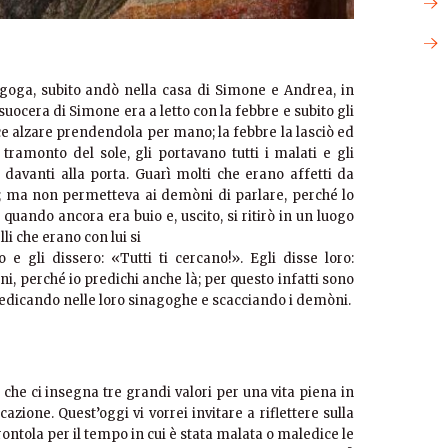
agoga, subito andò nella casa di Simone e Andrea, in
ocera di Simone era a letto con la febbre e subito gli
fece alzare prendendola per mano; la febbre la lasciò ed
l tramonto del sole, gli portavano tutti i malati e gli
a davanti alla porta. Guarì molti che erano affetti da
i; ma non permetteva ai demòni di parlare, perché lo
quando ancora era buio e, uscito, si ritirò in un luogo
li che erano con lui si
 e gli dissero: «Tutti ti cercano!». Egli disse loro:
ni, perché io predichi anche là; per questo infatti sono
predicando nelle loro sinagoghe e scacciando i demòni.
 che ci insegna tre grandi valori per una vita piena in
cazione. Quest’oggi vi vorrei invitare a riflettere sulla
rontola per il tempo in cui è stata malata o maledice le