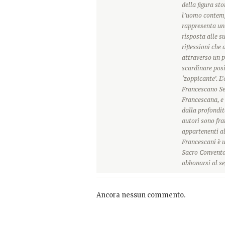
della figura sto
l’uomo contemp
rappresenta una
risposta alle s
riflessioni che
attraverso un p
scardinare posi
‘zoppicante’. L
Francescano Sec
Francescana, e 
dalla profondit
autori sono frat
appartenenti a
Francescani è u
Sacro Convento 
abbonarsi al se
Ancora nessun commento.