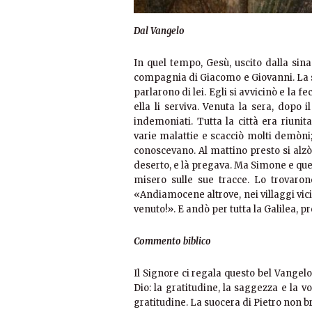
Dal Vangelo
In quel tempo, Gesù, uscito dalla sin
compagnia di Giacomo e Giovanni. La su
parlarono di lei. Egli si avvicinò e la 
ella li serviva. Venuta la sera, dopo i
indemoniati. Tutta la città era riunit
varie malattie e scacciò molti demòn
conoscevano. Al mattino presto si alzò 
deserto, e là pregava. Ma Simone e quel
misero sulle sue tracce. Lo trovarono
«Andiamocene altrove, nei villaggi vici
venuto!». E andò per tutta la Galilea, 
Commento biblico
Il Signore ci regala questo bel Vangelo
Dio: la gratitudine, la saggezza e la vo
gratitudine. La suocera di Pietro non b