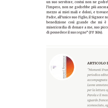
un suo servitore, costui non ne godre
l’impero, non ne godrebbe più ancora?
mezzo ai miei mali e dolori, e trovar
Padre, all’unico suo Figlio, il Signore n
benedizione così grande che mi è st
misericordia di donare a me, suo picc
di possedere il suo regno” (FF 1614).
ARTICOLO 
“Momenti Franc
periodica edita
accompagnata d
Leone annotava
per la lettura 
Parola e il mes
sguardo france
sconosciuto, o