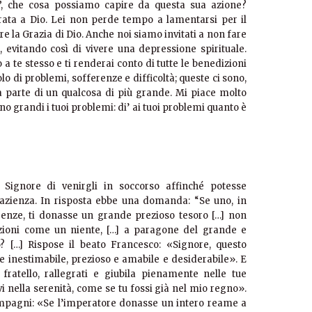
va”, che cosa possiamo capire da questa sua azione?
ta a Dio. Lei non perde tempo a lamentarsi per il
re la Grazia di Dio. Anche noi siamo invitati a non fare
, evitando così di vivere una depressione spirituale.
 te stesso e ti renderai conto di tutte le benedizioni
olo di problemi, sofferenze e difficoltà; queste ci sono,
 parte di un qualcosa di più grande. Mi piace molto
no grandi i tuoi problemi: di’ ai tuoi problemi quanto è
Signore di venirgli in soccorso affinché potesse
azienza. In risposta ebbe una domanda: “Se uno, in
enze, ti donasse un grande prezioso tesoro […] non
lazioni come un niente, […] a paragone del grande e
? […] Rispose il beato Francesco: «Signore, questo
 inestimabile, prezioso e amabile e desiderabile». E
a, fratello, rallegrati e giubila pienamente nelle tue
ivi nella serenità, come se tu fossi già nel mio regno».
compagni: «Se l’imperatore donasse un intero reame a