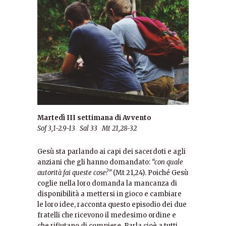
Martedì III settimana di Avvento
Sof 3,1-2.9-13 Sal 33 Mt 21,28-32
Gesù sta parlando ai capi dei sacerdoti e agli
anziani che gli hanno domandato:
“con quale
autorità fai queste cose?”
(Mt 21,24). Poiché Gesù
coglie nella loro domanda la mancanza di
disponibilità a mettersi in gioco e cambiare
le loro idee, racconta questo episodio dei due
fratelli che ricevono il medesimo ordine e
che rifiutano di compiere. Parla cioè a tutti