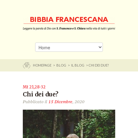
HOMEPAGE
>
BLOG
>
IL BLOG
> CHI DEI DUE?
Mt 21,28-32
Chi dei due?
Pubblicato il
15 Dicembre
, 2020