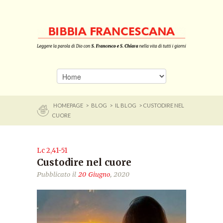
HOMEPAGE
>
BLOG
>
IL BLOG
> CUSTODIRE NEL
CUORE
Lc 2,41-51
Custodire nel cuore
Pubblicato il
20 Giugno
, 2020