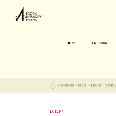
HOME
LA BIBBIA
HOMEPAGE
>
BLOG
>
IL BLOG
> COME IL
Lc 11,1-4