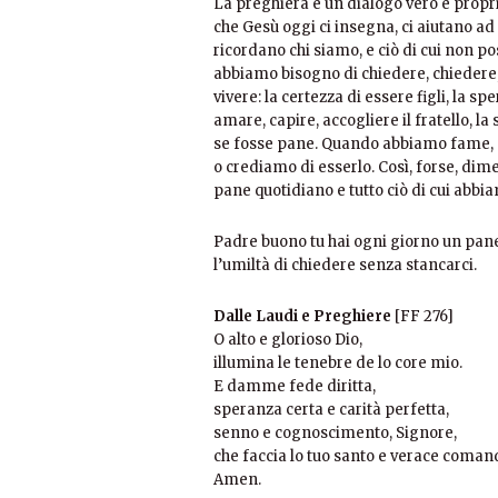
La preghiera è un dialogo vero e propr
che Gesù oggi ci insegna, ci aiutano ad
ricordano chi siamo, e ciò di cui non p
abbiamo bisogno di chiedere, chiedere, 
vivere: la certezza di essere figli, la s
amare, capire, accogliere il fratello, 
se fosse pane. Quando abbiamo fame, s
o crediamo di esserlo. Così, forse, dim
pane quotidiano e tutto ciò di cui abbi
Padre buono tu hai ogni giorno un pane 
l’umiltà di chiedere senza stancarci.
Dalle Laudi e Preghiere
[FF 276]
O alto e glorioso Dio,
illumina le tenebre de lo core mio.
E damme fede diritta,
speranza certa e carità perfetta,
senno e cognoscimento, Signore,
che faccia lo tuo santo e verace coma
Amen.