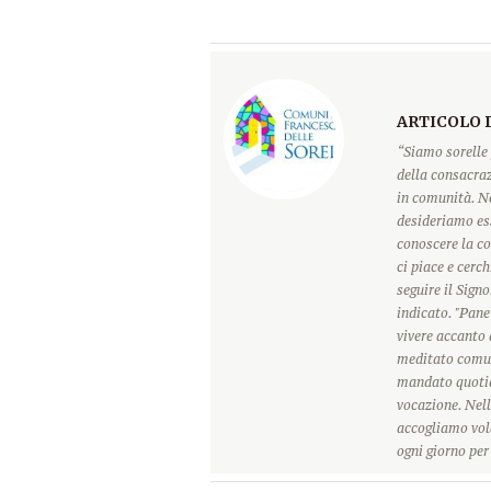
ARTICOLO 
“Siamo sorelle 
della consacraz
in comunità. Ne
desideriamo ess
conoscere la c
ci piace e cerc
seguire il Sign
indicato. "Pane
vivere accanto 
meditato comun
mandato quotidi
vocazione. Nell
accogliamo vole
ogni giorno pe