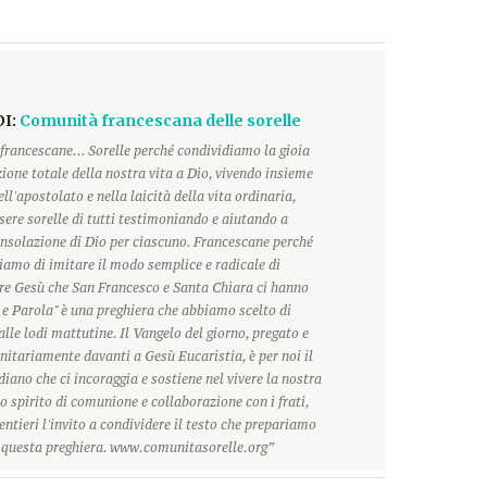
DI:
Comunità francescana delle sorelle
francescane... Sorelle perché condividiamo la gioia
ione totale della nostra vita a Dio, vivendo insieme
ll'apostolato e nella laicità della vita ordinaria,
ere sorelle di tutti testimoniando e aiutando a
onsolazione di Dio per ciascuno. Francescane perché
hiamo di imitare il modo semplice e radicale di
ore Gesù che San Francesco e Santa Chiara ci hanno
 e Parola" è una preghiera che abbiamo scelto di
alle lodi mattutine. Il Vangelo del giorno, pregato e
itariamente davanti a Gesù Eucaristia, è per noi il
ano che ci incoraggia e sostiene nel vivere la nostra
o spirito di comunione e collaborazione con i frati,
ntieri l'invito a condividere il testo che prepariamo
r questa preghiera. www.comunitasorelle.org”