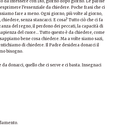
io da intessere con Dio, giorno dopo giorno. Le parole
 esprimere l’essenziale da chiedere. Poche frasi che ci
ossiamo fare a meno. Ogni giorno, più volte al giorno,
chiedere, senza stancarci. E cosa? Tutto ciò che ci fa
peranza del regno, il perdono dei peccati, la capacità di
la sapienza del cuore… Tutto questo è da chiedere, come
appiamo bene cosa chiedere. Ma a volte siamo sazi,
entichiamo di chiedere. Il Padre desidera donarci il
amo bisogno.
da donarci, quello che ci serve e ci basta. Insegnaci
ndamento.