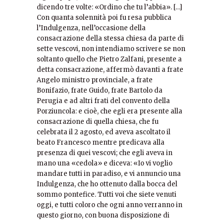
dicendo tre volte: «Ordino che tu l’abbia». […]
Con quanta solennità poi fu resa pubblica
l’Indulgenza, nell’occasione della
consacrazione della stessa chiesa da parte di
sette vescovi, non intendiamo scrivere se non
soltanto quello che Pietro Zalfani, presente a
detta consacrazione, affermò davanti a frate
Angelo ministro provinciale, a frate
Bonifazio, frate Guido, frate Bartolo da
Perugia e ad altri frati del convento della
Porziuncola: e cioè, che egli era presente alla
consacrazione di quella chiesa, che fu
celebrata il 2 agosto, ed aveva ascoltato il
beato Francesco mentre predicava alla
presenza di quei vescovi; che egli aveva in
mano una «cedola» e diceva: «Io vi voglio
mandare tutti in paradiso, e vi annuncio una
Indulgenza, che ho ottenuto dalla bocca del
sommo pontefice. Tutti voi che siete venuti
oggi, e tutti coloro che ogni anno verranno in
questo giorno, con buona disposizione di