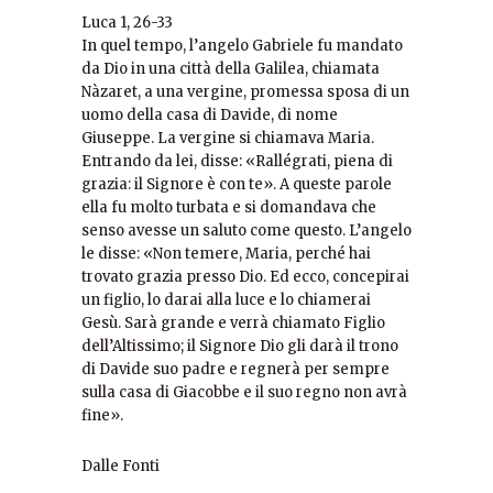
Luca 1, 26-33
In quel tempo, l’angelo Gabriele fu mandato
da Dio in una città della Galilea, chiamata
Nàzaret, a una vergine, promessa sposa di un
uomo della casa di Davide, di nome
Giuseppe. La vergine si chiamava Maria.
Entrando da lei, disse: «Rallégrati, piena di
grazia: il Signore è con te». A queste parole
ella fu molto turbata e si domandava che
senso avesse un saluto come questo. L’angelo
le disse: «Non temere, Maria, perché hai
trovato grazia presso Dio. Ed ecco, concepirai
un figlio, lo darai alla luce e lo chiamerai
Gesù. Sarà grande e verrà chiamato Figlio
dell’Altissimo; il Signore Dio gli darà il trono
di Davide suo padre e regnerà per sempre
sulla casa di Giacobbe e il suo regno non avrà
fine».
Dalle Fonti