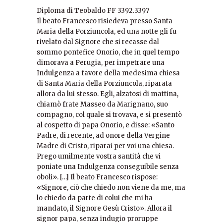
Diploma di Teobaldo FF 3392.3397
Il beato Francesco risiedeva presso Santa
Maria della Porziuncola, ed una notte gli fu
rivelato dal Signore che si recasse dal
sommo pontefice Onorio, che in quel tempo
dimorava a Perugia, per impetrare una
Indulgenza a favore della medesima chiesa
di Santa Maria della Porziuncola, riparata
allora da lui stesso. Egli, alzatosi di mattina,
chiamò frate Masseo da Marignano, suo
compagno, col quale si trovava, e si presentò
al cospetto di papa Onorio, e disse: «Santo
Padre, di recente, ad onore della Vergine
Madre di Cristo, riparai per voi una chiesa.
Prego umilmente vostra santità che vi
poniate una Indulgenza conseguibile senza
oboli». […] Il beato Francesco rispose:
«Signore, ciò che chiedo non viene da me, ma
lo chiedo da parte di colui che mi ha
mandato, il Signore Gesù Cristo». Allora il
signor papa, senza indugio proruppe