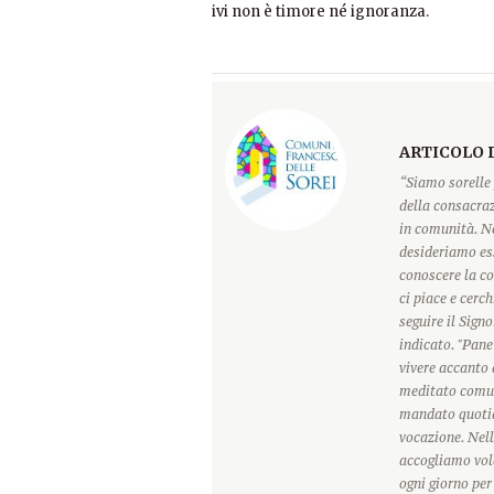
ivi non è timore né ignoranza.
ARTICOLO 
“Siamo sorelle 
della consacraz
in comunità. Ne
desideriamo ess
conoscere la c
ci piace e cerc
seguire il Sign
indicato. "Pane
vivere accanto 
meditato comun
mandato quotidi
vocazione. Nell
accogliamo vole
ogni giorno pe