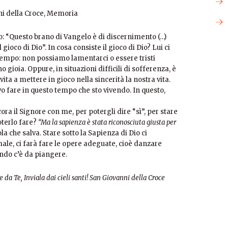
i della Croce, Memoria
: “Questo brano di Vangelo è di discernimento (…)
ioco di Dio”. In cosa consiste il gioco di Dio? Lui ci
tempo: non possiamo lamentarci o essere tristi
gioia. Oppure, in situazioni difficili di sofferenza, è
vita a mettere in gioco nella sincerità la nostra vita.
vo fare in questo tempo che sto vivendo. In questo,
ra il Signore con me, per potergli dire “sì”, per stare
oterlo fare?
“Ma la sapienza è stata riconosciuta giusta per
ola che salva. Stare sotto la Sapienza di Dio ci
ale, ci farà fare le opere adeguate, cioè danzare
ndo c’è da piangere.
da Te, Inviala dai cieli santi! San Giovanni della Croce