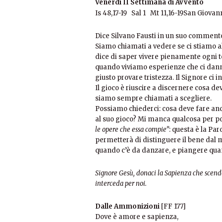
Venerdì II Settimana di Avvento
Is 48,17-19 Sal 1 Mt 11,16-19
San Giovann
Dice Silvano Fausti in un suo commento
Siamo chiamati a vedere se ci stiamo al g
dice di saper vivere pienamente ogni 
quando viviamo esperienze che ci danno 
giusto provare tristezza. Il Signore ci in
Il gioco è riuscire a discernere cosa de
siamo sempre chiamati a scegliere.
Possiamo chiederci: cosa deve fare anco
al suo gioco? Mi manca qualcosa per p
le opere che essa compie”
: questa è la Par
permetterà di distinguere il bene dal m
quando c’è da danzare, e piangere qua
Signore Gesù, donaci la Sapienza che scende 
interceda per noi.
Dalle Ammonizioni
[FF 177]
Dove è amore e sapienza,