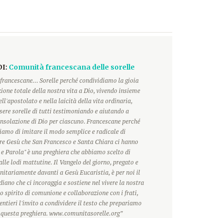
DI:
Comunità francescana delle sorelle
francescane... Sorelle perché condividiamo la gioia
ione totale della nostra vita a Dio, vivendo insieme
ll'apostolato e nella laicità della vita ordinaria,
ere sorelle di tutti testimoniando e aiutando a
onsolazione di Dio per ciascuno. Francescane perché
hiamo di imitare il modo semplice e radicale di
ore Gesù che San Francesco e Santa Chiara ci hanno
 e Parola" è una preghiera che abbiamo scelto di
alle lodi mattutine. Il Vangelo del giorno, pregato e
itariamente davanti a Gesù Eucaristia, è per noi il
ano che ci incoraggia e sostiene nel vivere la nostra
o spirito di comunione e collaborazione con i frati,
ntieri l'invito a condividere il testo che prepariamo
r questa preghiera. www.comunitasorelle.org”