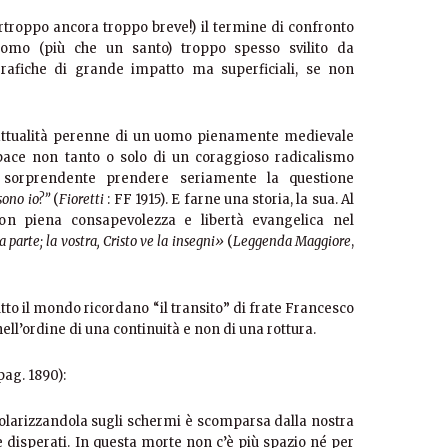
rtroppo ancora troppo breve!) il termine di confronto
uomo (più che un santo) troppo spesso svilito da
rafiche di grande impatto ma superficiali, se non
attualità perenne di un uomo pienamente medievale
ace non tanto o solo di un coraggioso radicalismo
 sorprendente prendere seriamente la questione
sono io?”
(
Fioretti
: FF 1915). E farne una storia, la sua. Al
con piena consapevolezza e libertà evangelica nel
a parte; la vostra, Cristo ve la insegni»
(
Leggenda Maggiore
,
utto il mondo ricordano “il transito” di frate Francesco
nell’ordine di una continuità e non di una rottura.
pag. 1890):
olarizzandola sugli schermi è scomparsa dalla nostra
 e disperati. In questa morte non c’è più spazio né per