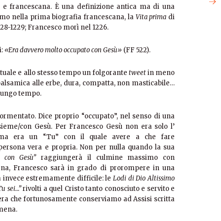
sa e francescana. È una definizione antica ma di una
mo nella prima biografia francescana, la
Vita prima
di
28-1229; Francesco morì nel 1226.
i:
«Era davvero molto occupato con Gesù»
(FF 522).
irituale e allo stesso tempo un folgorante
tweet
in meno
balsamica alle erbe, dura, compatta, non masticabile…
 lungo tempo.
mentato. Dice proprio “occupato”, nel senso di una
sieme/con Gesù. Per Francesco Gesù non era solo l’
ma era un “Tu” con il quale avere a che fare
ersona vera e propria. Non per nulla quando la sua
o con Gesù”
raggiungerà il culmine massimo con
rna, Francesco sarà in grado di prorompere in una
invece estremamente difficile: le
Lodi di Dio Altissimo
Tu sei…”
rivolti a quel Cristo tanto conosciuto e servito e
a che fortunosamente conserviamo ad Assisi scritta
amena.