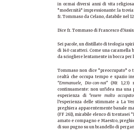
in ormai diversi anni di vita religio
“modernità” impressionante: la trovia
fr. Tommaso da Celano, databile nel 12
Dice fr. Tommaso di Francesco d’Assis
Sei parole, un distillato di teologia sp
di 140 caratteri. Come una caramella 
da sciogliere lentamente in bocca per
Tommaso non dice “preoccupato” o tor
realtà che occupa tempo e spazio in
“Emmanuele, Dio-con-noi”
(Mt 1,23) 
continuamente: non un’idea ma una p
esperienza di
“essere molto occupat
l’esperienza delle stimmate a La Ve
preghiera apparentemente banale ma 
(FF 261), mirabile elenco di trentasei
“
amato e compagno e Maestro, preghier
di suo pugno su un brandello di perg