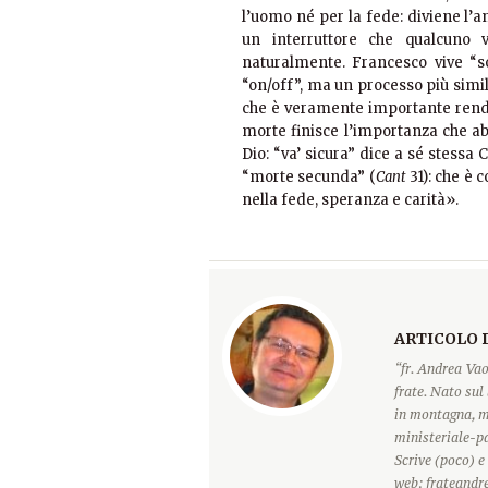
l’uomo né per la fede: diviene l’
un interruttore che qualcuno
naturalmente. Francesco vive “s
“on/off”, ma un processo più simile
che è veramente importante rende
morte finisce l’importanza che a
Dio: “va’ sicura” dice a sé stessa
“morte secunda” (
Cant
31): che è 
nella fede, speranza e carità».
ARTICOLO 
“fr. Andrea Vao
frate. Nato sul 
in montagna, ma
ministeriale-pa
Scrive (poco) e
web: frateandre