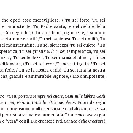
 che operi cose meravigliose. / Tu sei forte, Tu sei
 re onnipotente, Tu, Padre santo, re del cielo e della
re Dio degli dei, / Tu sei il bene, ogni bene, il sommo
Tu sei amore e carità, Tu sei sapienza, Tu sei umiltà, Tu
 sei mansuetudine, Tu sei sicurezza, Tu sei quiete. / Tu
 speranza, Tu sei giustizia. / Tu sei temperanza, Tu sei
ienza. / Tu sei bellezza, Tu sei mansuetudine. / Tu sei
difensore, / Tu sei fortezza, Tu sei refrigerio. / Tu sei
a fede. / Tu se la nostra carità. Tu sei tutta la nostra
eterna, grande e ammirabile Signore, / Dio onnipotente,
re:
«Gesù portava sempre nel cuore, Gesù sulle labbra, Gesù
elle mani, Gesù in tutte le altre membra»
. Fuori da ogni
 una dimensione multi-sensoriale e totalizzante: senza
 per realtà virtuale o aumentata, Francesco aveva già
 e “vera” con il Dio creatore (vd.
Cantico delle Creature
)