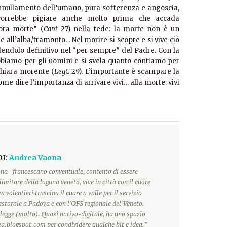
annullamento dell’umano, pura sofferenza e angoscia,
 vorrebbe pigiare anche molto prima che accada
ora morte” (
Cant
27) nella fede: la morte non è un
 all’alba/tramonto. . Nel morire si scopre e si vive ciò
ndolo definitivo nel “per sempre” del Padre. Con la
bbiamo per gli uomini e si svela quanto contiamo per
 Chiara morente (
LegC
29). L’importante è scampare la
come dire l’importanza di arrivare vivi… alla morte: vivi
DI:
Andrea Vaona
na - francescano conventuale, contento di essere
limitare della laguna veneta, vive in città con il cuore
 volentieri trascina il cuore a valle per il servizio
storale a Padova e con l'OFS regionale del Veneto.
 legge (molto). Quasi nativo-digitale, ha uno spazio
a.blogspot.com per condividere qualche bit e idea.”