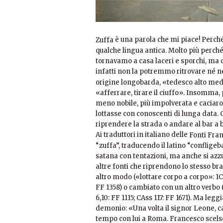
è una parola che mi piace! Perch
Zuffa
qualche lingua antica. Molto più perché
tornavamo a casa laceri e sporchi, ma c
infatti non la potremmo ritrovare né n
origine longobarda, «tedesco alto medie
«afferrare, tirare il ciuffo». Insomma,
meno nobile, più impolverata e caciaron
lottasse con conoscenti di lunga data. Co
riprendere la strada o andare al bar a 
Ai traduttori in italiano delle
Fonti Fra
“zuffa”, traducendo il latino “conflige
satana con tentazioni, ma anche si azz
altre fonti che riprendono lo stesso bra
altro modo («lottare corpo a corpo»: 1C
FF 1358) o cambiato con un altro verb
6,10: FF 1115; CAss 117: FF 1671). Ma leg
demonio: «Una volta il signor Leone, ca
tempo con lui a Roma. Francesco scelse 