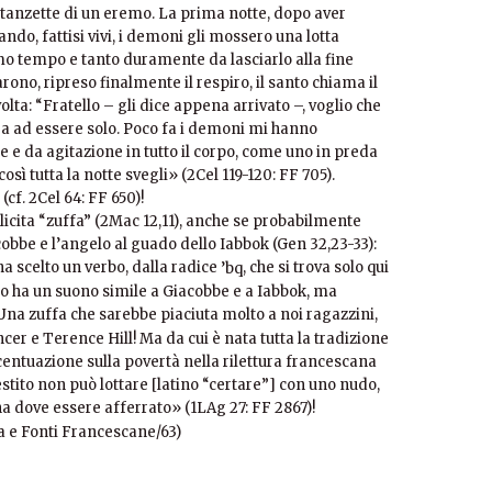
 stanzette di un eremo. La prima notte, dopo aver
ndo, fattisi vivi, i demoni gli mossero una lotta
mo tempo e tanto duramente da lasciarlo alla fine
no, ripreso finalmente il respiro, il santo chiama il
ta: “Fratello – gli dice appena arrivato –, voglio che
a ad essere solo. Poco fa i demoni mi hanno
e e da agitazione in tutto il corpo, come uno in preda
sì tutta la notte svegli» (2Cel 119-120: FF 705).
cf. 2Cel 64: FF 650)!
licita “zuffa” (2Mac 12,11), anche se probabilmente
cobbe e l’angelo al guado dello Iabbok (Gen 32,23-33):
 ha scelto un verbo, dalla radice
, che si trova solo qui
’bq
to ha un suono simile a Giacobbe e a Iabbok, ma
 Una zuffa che sarebbe piaciuta molto a noi ragazzini,
er e Terence Hill! Ma da cui è nata tutta la tradizione
centuazione sulla povertà nella rilettura francescana
tito non può lottare [latino “certare”] con uno nudo,
ha dove essere afferrato» (1LAg 27: FF 2867)!
ia e Fonti Francescane/63)