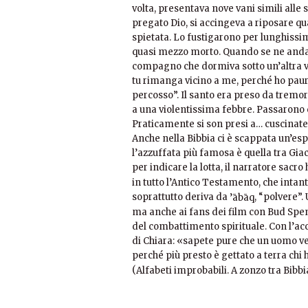
volta, presentava nove vani simili alle
pregato Dio, si accingeva a riposare qua
spietata. Lo fustigarono per lunghissi
quasi mezzo morto. Quando se ne andaro
compagno che dormiva sotto un’altra vol
tu rimanga vicino a me, perché ho paur
percosso”. Il santo era preso da tremor
a una violentissima febbre. Passarono co
Praticamente si son presi a… cuscinate (
Anche nella Bibbia ci è scappata un’esp
l’azzuffata più famosa è quella tra Gia
per indicare la lotta, il narratore sacro
in tutto l’Antico Testamento, che intan
soprattutto deriva da
, “polvere”.
’ābāq
ma anche ai fans dei film con Bud Spenc
del combattimento spirituale. Con l’ac
di Chiara: «sapete pure che un uomo ves
perché più presto è gettato a terra chi 
(
Alfabeti improbabili. A zonzo tra Bibb