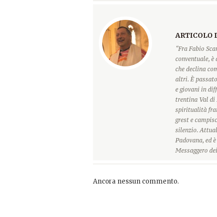
ARTICOLO 
“Fra Fabio Scar
conventuale, è
che declina com
altri. È passat
e giovani in dif
trentina Val d
spiritualità fra
grest e campisc
silenzio. Attua
Padovana, ed è 
Messaggero dei
Ancora nessun commento.