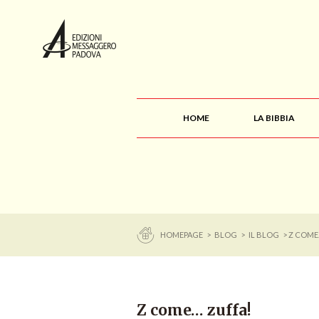
HOME
LA BIBBIA
HOMEPAGE
>
BLOG
>
IL BLOG
> Z COME
Z come… zuffa!