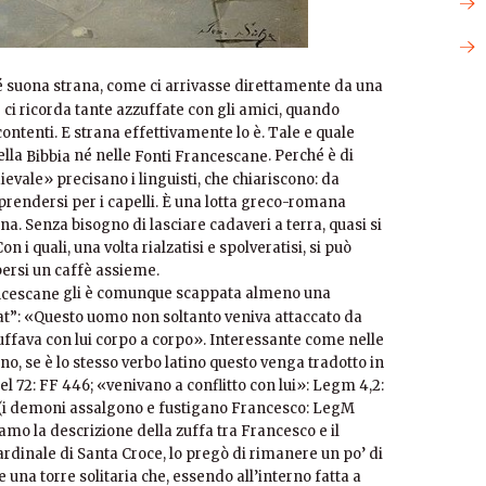
é suona strana, come ci arrivasse direttamente da una
 ci ricorda tante azzuffate con gli amici, quando
ontenti. E strana effettivamente lo è. Tale e quale
ella
né nelle
. Perché è di
Bibbia
Fonti Francescane
vale» precisano i linguisti, che chiariscono: da
 prendersi per i capelli. È una lotta greco-romana
a. Senza bisogno di lasciare cadaveri a terra, quasi si
n i quali, una volta rialzatisi e spolveratisi, si può
bersi un caffè assieme.
gli è comunque scappata almeno una
ncescane
bat”: «Questo uomo non soltanto veniva attaccato da
uffava con lui corpo a corpo». Interessante come nelle
no, se è lo stesso verbo latino questo venga tradotto in
el 72: FF 446; «venivano a conflitto con lui»: Legm 4,2:
o (i demoni assalgono e fustigano Francesco: LegM
giamo la descrizione della zuffa tra Francesco e il
rdinale di Santa Croce, lo pregò di rimanere un po’ di
una torre solitaria che, essendo all’interno fatta a