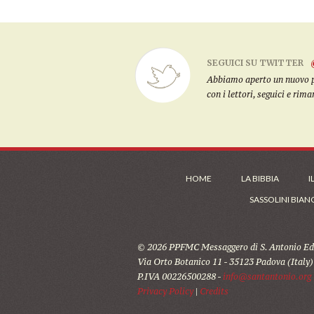
SEGUICI SU TWITTER
Abbiamo aperto un nuovo pro
con i lettori, seguici e rim
HOME
LA BIBBIA
I
SASSOLINI BIAN
© 2026 PPFMC Messaggero di S. Antonio Edi
Via Orto Botanico 11 - 35123 Padova (Italy)
P.IVA 00226500288 -
info@santantonio.org
Privacy Policy
|
Credits