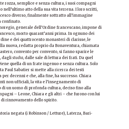
nte rozza, semplice e senza cultura, i suoi compagni
nell’ultimo atto della sua vita terrena. I loro scritti,
ncesco diverso, finalmente sottratto all’immagine
ha confinato.
noregio, generale dell’Ordine francescano, impone di
Francesco, morto quarant’anni prima. In ognuno dei
dine e dei quattrocento monasteri di clarisse, le
alla nuova, redatta proprio da Bonaventura, chiamata
stero, convento per convento, si fanno sparire le
, dagli
studia
, dalle sale di lettura dei frati. Da quel
ne quella di un frate ingenuo e senza cultura. Solo
ta Paul Sabatier si mette alla ricerca dei testi
 per decenni e che, alla fine, ha successo. Chiara
nti non ufficiali, la vita e l’insegnamento di
o di un uomo di profonda cultura, deciso fino alla
agni – Leone, Chiara e gli altri – che furono con lui
 di rinnovamento dello spirito.
(i Robinson / Letture), Laterza, Bari-
storia negata