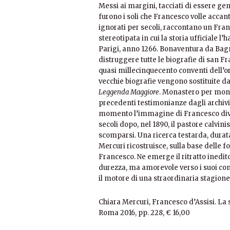
Messi ai margini, tacciati di essere ge
furono i soli che Francesco volle accanto 
ignorati per secoli, raccontano un Fra
stereotipata in cui la storia ufficiale l’
Parigi, anno 1266. Bonaventura da Bag
distruggere tutte le biografie di san 
quasi millecinquecento conventi dell’or
vecchie biografie vengono sostituite d
Leggenda Maggiore
. Monastero per mona
precedenti testimonianze dagli archivi
momento l’immagine di Francesco divie
secoli dopo, nel 1890, il pastore calvinis
scomparsi. Una ricerca testarda, durata
Mercuri ricostruisce, sulla base delle fo
Francesco. Ne emerge il ritratto inedit
durezza, ma amorevole verso i suoi comp
il motore di una straordinaria stagione
Chiara Mercuri,
Francesco d’Assisi. La 
Roma 2016, pp. 228, € 16,00