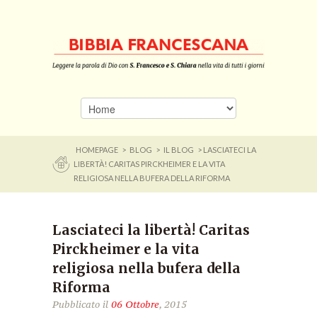
HOMEPAGE
>
BLOG
>
IL BLOG
> LASCIATECI LA
LIBERTÀ! CARITAS PIRCKHEIMER E LA VITA
RELIGIOSA NELLA BUFERA DELLA RIFORMA
Lasciateci la libertà! Caritas
Pirckheimer e la vita
religiosa nella bufera della
Riforma
Pubblicato il
06 Ottobre
, 2015