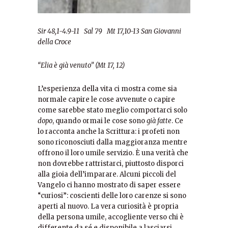
Sir 48,1-4.9-11 Sal 79 Mt 17,10-13
San Giovanni
della Croce
“Elia è già venuto” (Mt 17, 12)
L’esperienza della vita ci mostra come sia
normale capire le cose avvenute o capire
come sarebbe stato meglio comportarci solo
dopo
, quando ormai le cose sono
già fatte
. Ce
lo racconta anche la Scrittura: i profeti non
sono riconosciuti dalla maggioranza mentre
offrono il loro umile servizio. È una verità che
non dovrebbe rattristarci, piuttosto disporci
alla gioia dell’imparare. Alcuni piccoli del
Vangelo ci hanno mostrato di saper essere
“curiosi”: coscienti delle loro carenze si sono
aperti al nuovo. La vera curiosità è propria
della persona umile, accogliente verso chi è
differente da sé e disponibile a lasciarsi