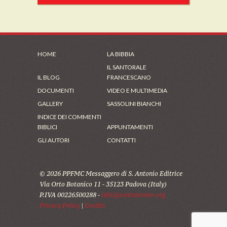
HOME
LA BIBBIA
IL SANTORALE
IL BLOG
FRANCESCANO
DOCUMENTI
VIDEO E MULTIMEDIA
GALLERY
SASSOLINI BIANCHI
INDICE DEI COMMENTI
BIBLICI
APPUNTAMENTI
GLI AUTORI
CONTATTI
© 2026 PPFMC Messaggero di S. Antonio Editrice
Via Orto Botanico 11 - 35123 Padova (Italy)
P.IVA 00226500288 -
info@santantonio.org
Privacy Policy
|
Credits