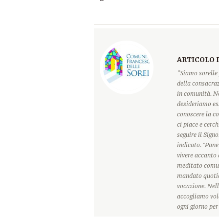
ARTICOLO 
“Siamo sorelle 
della consacraz
in comunità. Ne
desideriamo ess
conoscere la c
ci piace e cerc
seguire il Sign
indicato. "Pane
vivere accanto 
meditato comun
mandato quotidi
vocazione. Nell
accogliamo vole
ogni giorno pe