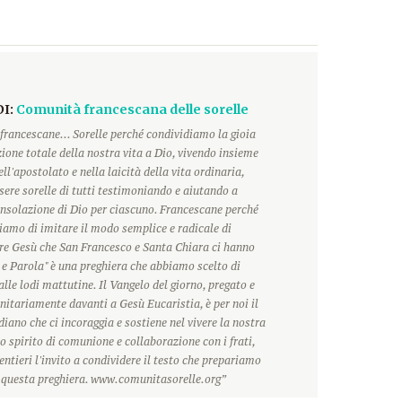
DI:
Comunità francescana delle sorelle
francescane... Sorelle perché condividiamo la gioia
ione totale della nostra vita a Dio, vivendo insieme
ll'apostolato e nella laicità della vita ordinaria,
ere sorelle di tutti testimoniando e aiutando a
onsolazione di Dio per ciascuno. Francescane perché
hiamo di imitare il modo semplice e radicale di
ore Gesù che San Francesco e Santa Chiara ci hanno
 e Parola" è una preghiera che abbiamo scelto di
alle lodi mattutine. Il Vangelo del giorno, pregato e
itariamente davanti a Gesù Eucaristia, è per noi il
ano che ci incoraggia e sostiene nel vivere la nostra
o spirito di comunione e collaborazione con i frati,
ntieri l'invito a condividere il testo che prepariamo
r questa preghiera. www.comunitasorelle.org”