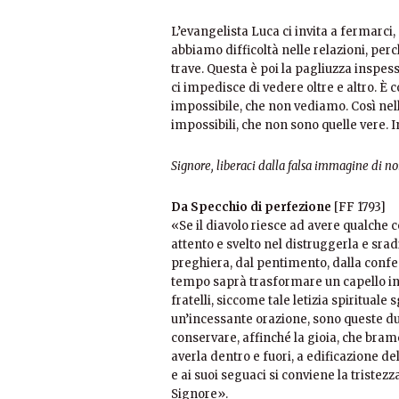
L’evangelista Luca ci invita a fermarci,
abbiamo difficoltà nelle relazioni, pe
trave. Questa è poi la pagliuzza inspessi
ci impedisce di vedere oltre e altro. È
impossibile, che non vediamo. Così nelle
impossibili, che non sono quelle vere. I
Signore, liberaci dalla falsa immagine di noi 
Da Specchio di perfezione
[FF 1793]
«Se il diavolo riesce ad avere qualche c
attento e svelto nel distruggerla e sradi
preghiera, dal pentimento, dalla confe
tempo saprà trasformare un capello in u
fratelli, siccome tale letizia spiritual
un’incessante orazione, sono queste du
conservare, affinché la gioia, che bram
averla dentro e fuori, a edificazione del
e ai suoi seguaci si conviene la tristezza
Signore».