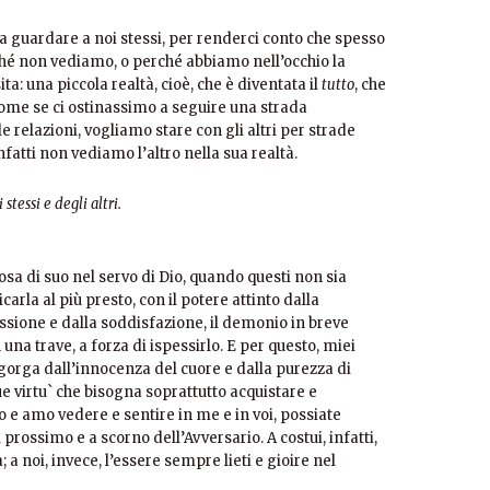
 a guardare a noi stessi, per renderci conto che spesso
rché non vediamo, o perché abbiamo nell’occhio la
ta: una piccola realtà, cioè, che è diventata il
tutto
, che
 come se ci ostinassimo a seguire una strada
 relazioni, vogliamo stare con gli altri per strade
nfatti non vediamo l’altro nella sua realtà.
stessi e degli altri.
osa di suo nel servo di Dio, quando questi non sia
carla al più presto, con il potere attinto dalla
ssione e dalla soddisfazione, il demonio in breve
na trave, a forza di ispessirlo. E per questo, miei
e sgorga dall’innocenza del cuore e dalla purezza di
e virtu` che bisogna soprattutto acquistare e
o e amo vedere e sentire in me e in voi, possiate
 prossimo e a scorno dell’Avversario. A costui, infatti,
; a noi, invece, l’essere sempre lieti e gioire nel