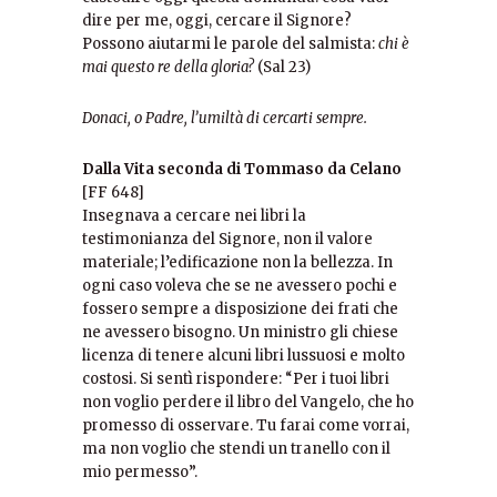
dire per me, oggi, cercare il Signore?
Possono aiutarmi le parole del salmista:
chi è
mai questo re della gloria?
(Sal 23)
Donaci, o Padre, l’umiltà di cercarti sempre.
Dalla Vita seconda di Tommaso da Celano
[FF 648]
Insegnava a cercare nei libri la
testimonianza del Signore, non il valore
materiale; l’edificazione non la bellezza. In
ogni caso voleva che se ne avessero pochi e
fossero sempre a disposizione dei frati che
ne avessero bisogno. Un ministro gli chiese
licenza di tenere alcuni libri lussuosi e molto
costosi. Si sentì rispondere: “Per i tuoi libri
non voglio perdere il libro del Vangelo, che ho
promesso di osservare. Tu farai come vorrai,
ma non voglio che stendi un tranello con il
mio permesso”.