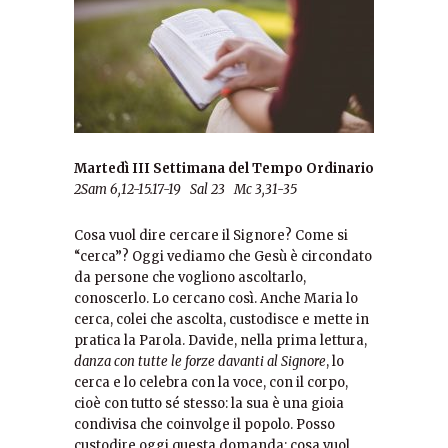
Martedì III Settimana del Tempo Ordinario
2Sam 6,12-15.17-19 Sal 23 Mc 3,31-35
Cosa vuol dire cercare il Signore? Come si
“cerca”? Oggi vediamo che Gesù è circondato
da persone che vogliono ascoltarlo,
conoscerlo. Lo cercano così. Anche Maria lo
cerca, colei che ascolta, custodisce e mette in
pratica la Parola. Davide, nella prima lettura,
danza con tutte le forze davanti al Signore
, lo
cerca e lo celebra con la voce, con il corpo,
cioè con tutto sé stesso: la sua è una gioia
condivisa che coinvolge il popolo. Posso
custodire oggi questa domanda: cosa vuol