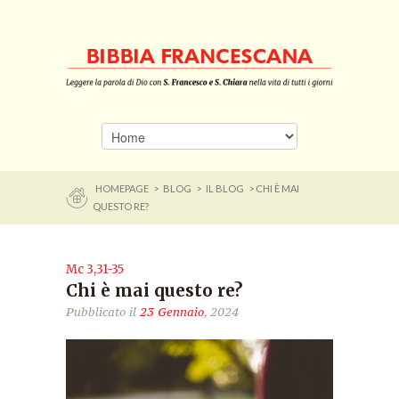
HOMEPAGE
>
BLOG
>
IL BLOG
> CHI È MAI
QUESTO RE?
Mc 3,31-35
Chi è mai questo re?
Pubblicato il
23 Gennaio
, 2024