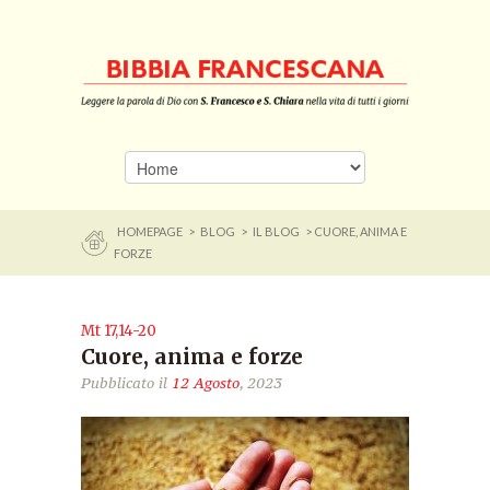
HOMEPAGE
>
BLOG
>
IL BLOG
> CUORE, ANIMA E
FORZE
Mt 17,14-20
Cuore, anima e forze
Pubblicato il
12 Agosto
, 2023