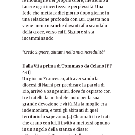
le montagne del proprio cuore, mettendo a
tacere ogni incertezza e perplessità. Una
fede che metta radici giorno dopo giorno in
una relazione profonda con Lui. Questa non
viene meno neanche davanti allo scandalo
della croce, verso cui il Signore si sta
incamminando.
“Credo Signore, aiutami nella mia incredulità”
Dalla Vita prima di Tommaso da Celano
[FF
441]
Un giorno Francesco, attraversando la
diocesi di Narni per predicare la parola di
Dio, arrivò a Sangemini, dove fu ospitato con
tre fratelli da un fedele, noto per la sua
grande devozione e virtù. Ma la moglie era
indemoniata, e tutti gli abitanti di quel
territorio lo sapevano. […] Chiamati i tre frati
che erano con lui, li invitò a mettersi ognuno
in un angolo della stanza e disse: