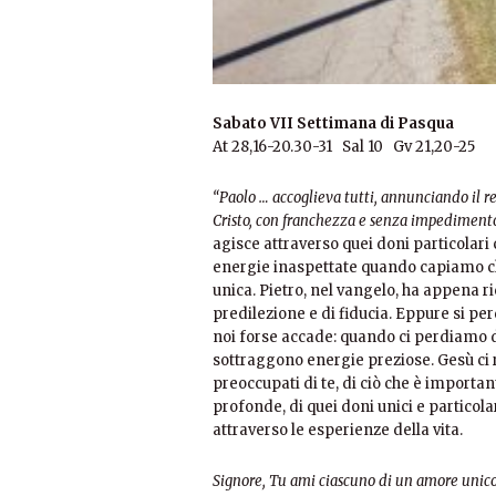
Sabato VII Settimana di Pasqua
At 28,16-20.30-31 Sal 10 Gv 21,20-25
“Paolo … accoglieva tutti, annunciando il r
Cristo, con franchezza e senza impedimento”
agisce attraverso quei doni particolari
energie inaspettate quando capiamo ch
unica. Pietro, nel vangelo, ha appena 
predilezione e di fiducia. Eppure si pe
noi forse accade: quando ci perdiamo di
sottraggono energie preziose. Gesù ci r
preoccupati di te, di ciò che è importa
profonde, di quei doni unici e particolar
attraverso le esperienze della vita.
Signore, Tu ami ciascuno di un amore unico