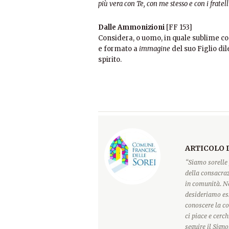
più vera con Te, con me stesso e con i fratell
Dalle Ammonizioni
[FF 153]
Considera, o uomo, in quale sublime cond
e formato a
immagine
del suo Figlio dil
spirito.
ARTICOLO 
“Siamo sorelle 
della consacraz
in comunità. Ne
desideriamo ess
conoscere la c
ci piace e cerc
seguire il Sign