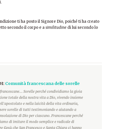
i.
izione ti ha posto il Signore Dio, poiché ti ha creato
etto secondo il corpo e a
similitudine
di lui secondo lo
DI:
Comunità francescana delle sorelle
francescane... Sorelle perché condividiamo la gioia
ione totale della nostra vita a Dio, vivendo insieme
ll'apostolato e nella laicità della vita ordinaria,
ere sorelle di tutti testimoniando e aiutando a
onsolazione di Dio per ciascuno. Francescane perché
hiamo di imitare il modo semplice e radicale di
ore Gesù che San Francesco e Santa Chiara ci hanno