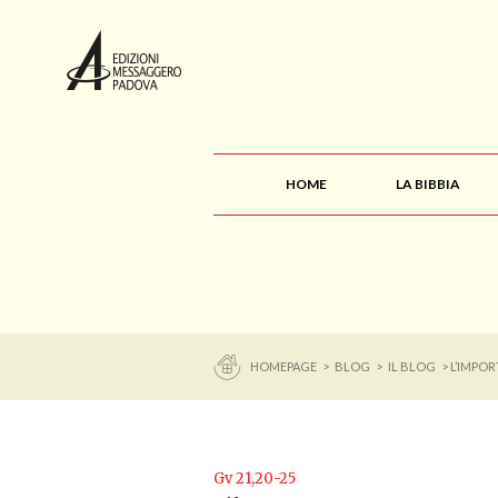
HOME
LA BIBBIA
HOMEPAGE
>
BLOG
>
IL BLOG
> L’IMPO
Gv 21,20-25