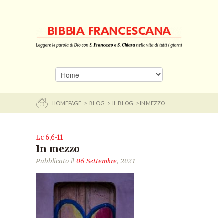
HOMEPAGE
>
BLOG
>
IL BLOG
> IN MEZZO
Lc 6,6-11
In mezzo
Pubblicato il
06 Settembre
, 2021