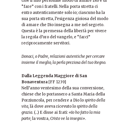
cioè il mio personale modo di amare Dio e di
“fare” con i fratelli. Nella porta stretta ci
entro autenticamente solo io; ciascuno ha la
sua porta stretta, l’esigenza gioiosa del modo
di amare che Dio insegna a me nel segreto.
Questa è la premessa della libertà per vivere
la regola d’oro del vangelo, e “farci”
reciprocamente servitori.
Donaci, o Padre, relazioni autentiche per cercare
insieme il meglio, la perla preziosa del tuo Regno.
Dalla Leggenda Maggiore di San
Bonaventura
[FF 1239]
Nell’anno ventesimo della sua conversione,
chiese che lo portassero a Santa Maria della
Porziuncola, per rendere a Dio lo
spirito della
vita,
là dove aveva ricevuto lo
spirito della
grazia
. (…) E disse ai frati:
«Io ho fatto la mia
parte;
la vostra,
Cristo ve la insegni
»
.