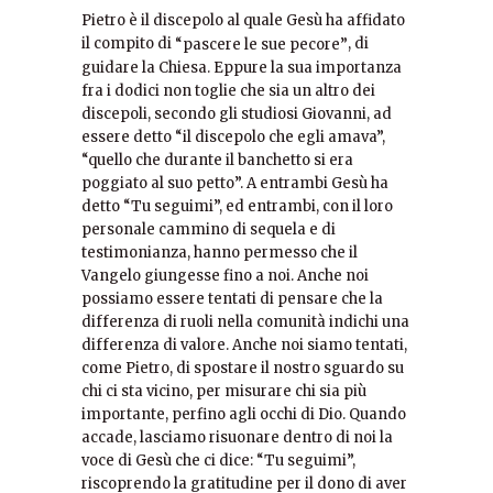
Pietro è il discepolo al quale Gesù ha affidato
il compito di
, di
“pascere le sue pecore”
guidare la Chiesa. Eppure la sua importanza
fra i dodici non toglie che sia un altro dei
discepoli, secondo gli studiosi Giovanni, ad
essere detto “il discepolo che egli amava”,
“quello che durante il banchetto si era
poggiato al suo petto”. A entrambi Gesù ha
detto “Tu seguimi”, ed entrambi, con il loro
personale cammino di sequela e di
testimonianza, hanno permesso che il
Vangelo giungesse fino a noi. Anche noi
possiamo essere tentati di pensare che la
differenza di ruoli nella comunità indichi una
differenza di valore. Anche noi siamo tentati,
come Pietro, di spostare il nostro sguardo su
chi ci sta vicino, per misurare chi sia più
importante, perfino agli occhi di Dio. Quando
accade, lasciamo risuonare dentro di noi la
voce di Gesù che ci dice: “Tu seguimi”,
riscoprendo la gratitudine per il dono di aver