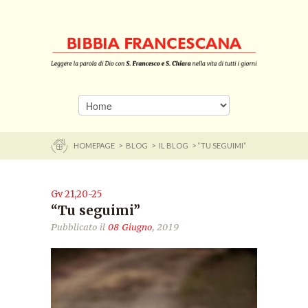
HOMEPAGE
>
BLOG
>
IL BLOG
> “TU SEGUIMI”
Gv 21,20-25
“Tu seguimi”
Pubblicato il
08 Giugno
, 2019