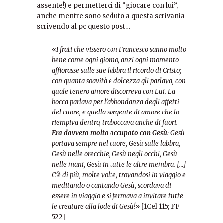
assente!) e permetterci di “giocare con lui”,
anche mentre sono seduto a questa scrivania
scrivendo al pc questo post…
«
I frati che vissero con Francesco sanno molto
bene come ogni giorno, anzi ogni momento
affiorasse sulle sue labbra il ricordo di Cristo;
con quanta soavità e dolcezza gli parlava, con
quale tenero amore discorreva con Lui. La
bocca parlava per l’abbondanza degli affetti
del cuore, e quella sorgente di amore che lo
riempiva dentro, traboccava anche di fuori.
Era davvero molto occupato con Gesù
: Gesù
portava sempre nel cuore, Gesù sulle labbra,
Gesù nelle orecchie, Gesù negli occhi, Gesù
nelle mani, Gesù in tutte le altre membra. […]
C’è di più, molte volte, trovandosi in viaggio e
meditando o cantando Gesù, scordava di
essere in viaggio e si fermava a invitare tutte
le creature alla lode di Gesù!
» [1Cel 115; FF
522]