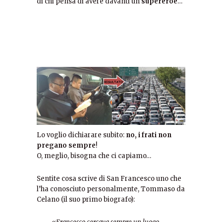
di chi pensa di avere davanti un
supereroe
…
Lo voglio dichiarare subito:
no, i frati non
pregano sempre
!
O, meglio, bisogna che ci capiamo…
Sentite cosa scrive di San Francesco uno che
l’ha conosciuto personalmente, Tommaso da
Celano (il suo primo biografo):