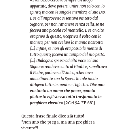
«
Francesco cercava sempre un luogo
appartato, dove potersi unire non solo con lo
spirito, ma con le singole membra, al suo Dio.
E se all’improvviso si sentiva visitato dal
Signore, per non rimanere senza cella, se ne
faceva una piccola col mantello. E se a volte
era privo di questo, ricopriva il volto con la
manica, per non svelare la manna nascosta.
[…] Infine, se non gli era possibile niente di
tutto questo, faceva un tempio del suo petto.
[…] Dialogava spesso ad alta voce col suo
Signore: rendeva conto al Giudice, supplicava
il Padre, parlava all’Amico, scherzava
amabilmente con lo Sposo. In tale modo
dirigeva tutta la mente e l’affetto a Dio:
non
era tanto un uomo che prega, quanto
piuttosto egli stesso tutto trasformato in
preghiera vivente
» [2Cel 94; FF 681]
Questa frase finale dice già tutto!
“Non uno che prega, ma una preghiera
vivente”!