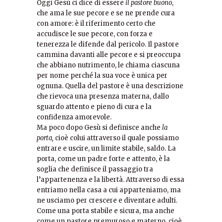
Oggi Gesù ci dice di essere
il pastore buono
,
che ama le sue pecore e se ne prende cura
con amore: è il riferimento certo che
accudisce le sue pecore, con forza e
tenerezza le difende dal pericolo. Il pastore
cammina davanti alle pecore e si preoccupa
che abbiano nutrimento, le chiama ciascuna
per nome perché la sua voce è unica per
ognuna. Quella del pastore è una descrizione
che rievoca una presenza materna, dallo
sguardo attento e pieno di cura e la
confidenza amorevole.
Ma poco dopo Gesù si definisce anche
la
porta,
cioè colui attraverso il quale possiamo
entrare e uscire, un limite stabile, saldo. La
porta, come un padre forte e attento, è la
soglia che definisce il passaggio tra
l’appartenenza e la libertà. Attraverso di essa
entriamo nella casa a cui apparteniamo, ma
ne usciamo per crescere e diventare adulti.
Come una porta stabile e sicura, ma anche
come un pastore premuroso e materno, cioè