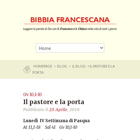
HOMEPAGE
>
BLOG
>
IL BLOG
> IL PASTORE E LA
PORTA
Gv 10,1-10
Il pastore e la porta
Pubblicato il
23 Aprile
, 2018
Lunedì IV Settimana di Pasqua
At 11,1-18 Sal 41 Gv 10,1-10